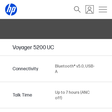
Voyager 5200 UC
Bluetooth® v5.0, USB-
Connectivity
A
Up to 7 hours (ANC
Talk Time
off)