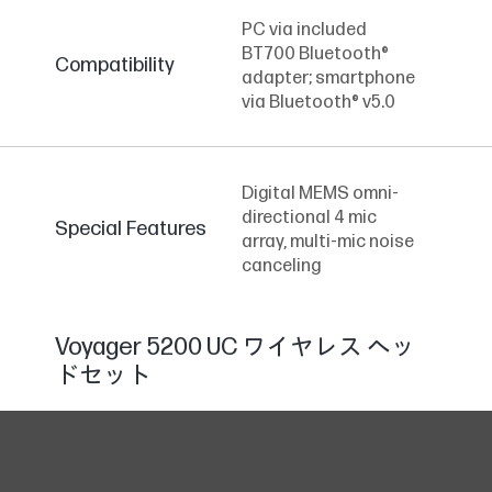
PC via included
BT700 Bluetooth®
Compatibility
adapter; smartphone
via Bluetooth® v5.0
Digital MEMS omni-
directional 4 mic
Special Features
array, multi-mic noise
canceling
Voyager 5200 UC ワイヤレス ヘッ
ドセット