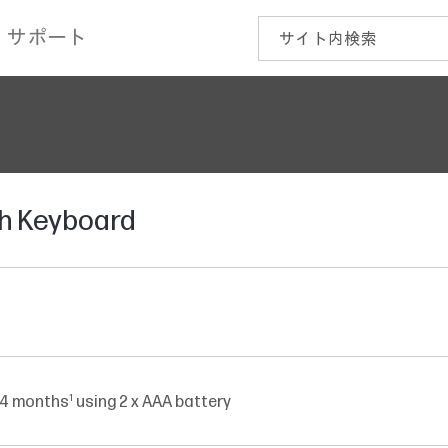
サポート
th Keyboard
1
 24 months
using 2 x AAA battery