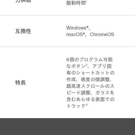
1
駆動時間
Windows®、
互換性
macOS®、ChromeOS
6個のプログラム可能
2
なボタン
、アプリ固
有のショートカットの
作成、感度の微調整、
特長
超高速スクロールのス
ピード調整、ガラスを
含むあらゆる表面での
4
トラック