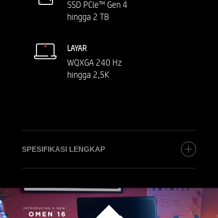
SSD PCle™ Gen 4
hingga 2 TB
LAYAR
WQXGA 240 Hz
hingga 2,5K
SPESIFIKASI LENGKAP
PROSESOR
Intel® Core™ Ultra 9 285H (hingga 5,4 GHz
dengan Intel® Turbo Boost Technology, cache L3