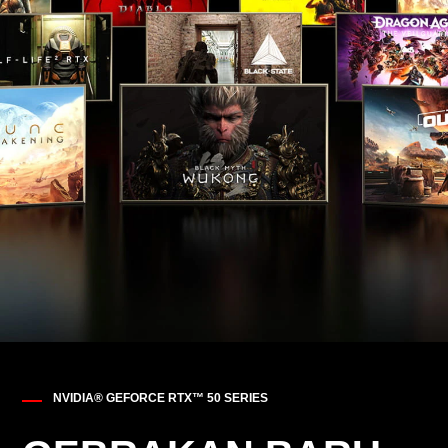
gunakan adaptor daya yang dikirimkan
bersama PC. Anda dapat menggunakan adaptor
100 W/20 V Type-C atau power bank saat
menjalankan tugas ringan. Pengisian daya
dengan mematikan sistem hanya didukung
dengan adaptor Type-C 20 V atau power bank.
*Untuk mendapatkan hasil terbaik dari
penggunaan HP Sleep and Charge, gunakan
kabel standar protokol pengisian USB atau
adaptor kabel dengan perangkat eksternal.
BERAT
5,35 lb (2,425 kg)
NVIDIA® GEFORCE RTX™ 50 SERIES