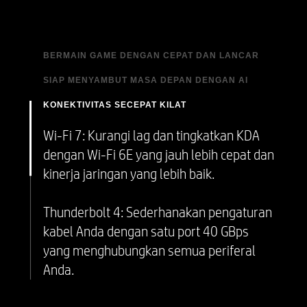
BERMAIN GAME DENGAN CEPAT DAN LANCAR
SIAP MENYAMBUT MASA DEPAN DENGAN AI
Nikmati kinerja gaming dan multitasking
yang cepat di mana saja, dengan inti yang
KONEKTIVITAS SECEPAT KILAT
Dapatkan kinerja gaming dan streaming
baru dikembangkan.
yang lebih baik dan lancar dengan
Wi-Fi 7: Kurangi lag dan tingkatkan KDA
memindahkan tugas AI, seperti auto-
dengan Wi-Fi 6E yang jauh lebih cepat dan
framing, ke NPU.
kinerja jaringan yang lebih baik.
Thunderbolt 4: Sederhanakan pengaturan
kabel Anda dengan satu port 40 GBps
yang menghubungkan semua periferal
Anda.