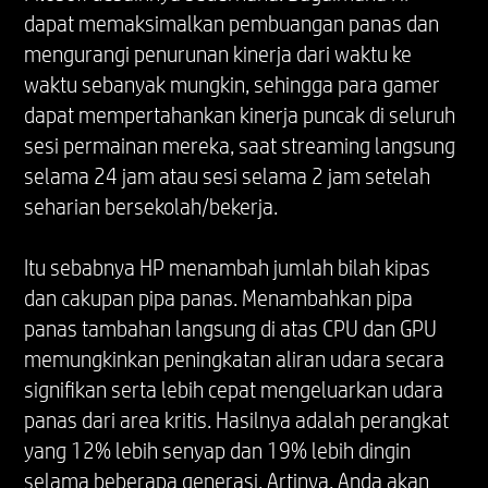
Windows 11
dapat memaksimalkan pembuangan panas dan
mengurangi penurunan kinerja dari waktu ke
LAYAR
waktu sebanyak mungkin, sehingga para gamer
dapat mempertahankan kinerja puncak di seluruh
Layar diagonal 40,6 cm (16 inci), WQXGA (2560
sesi permainan mereka, saat streaming langsung
x 1600), 60-240 Hz, waktu respons 3 mdtk,
selama 24 jam atau sesi selama 2 jam setelah
IPS, micro-edge, anti-glare, Cahaya Biru Redup,
seharian bersekolah/bekerja.
500 nits, sRGB 100%
Dukungan Refresh Rate Variabel
*Semua spesifikasi kinerja merupakan
Itu sebabnya HP menambah jumlah bilah kipas
spesifikasi khusus yang disediakan oleh pabrik
dan cakupan pipa panas. Menambahkan pipa
komponen HP; kinerja yang sesungguhnya
panas tambahan langsung di atas CPU dan GPU
dapat berbeda-beda antara lebih tinggi atau
memungkinkan peningkatan aliran udara secara
lebih rendah
signifikan serta lebih cepat mengeluarkan udara
panas dari area kritis. Hasilnya adalah perangkat
OPSI WARNA
yang 12% lebih senyap dan 19% lebih dingin
selama beberapa generasi. Artinya, Anda akan