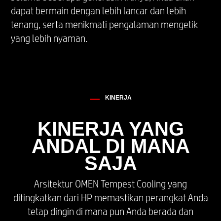
Shadow Black, Ceramic White
dapat bermain dengan lebih lancar dan lebih
tenang, serta menikmati pengalaman mengetik
KONEKTIVITAS NIRKABEL
yang lebih nyaman.
Kartu nirkabel Intel® Wi-Fi 6E AX211 (2x2) dan
Bluetooth® 5.3 atau kartu nirkabel Realtek Wi-
Fi 6 (2x2) dan Bluetooth® 5.4
*Titik akses nirkabel dan layanan internet
KINERJA
diperlukan dan dijual terpisah. Ketersediaan
titik akses nirkabel publik terbatas. Wi-Fi 6 juga
KINERJA YANG
kompatibel dengan spesifikasi 802.11 yang
ANDAL DI MANA
terdahulu.
SAJA
*Wi-Fi 6 dirancang untuk mendukung kecepatan
data gigabit saat mentransfer file antara dua
Arsitektur OMEN Tempest Cooling yang
perangkat yang terhubung ke router yang
sama. Membutuhkan router nirkabel (dijual
ditingkatkan dari HP memastikan perangkat Anda
terpisah) yang mendukung saluran 80 MHz dan
tetap dingin di mana pun Anda berada dan
yang lebih tinggi.