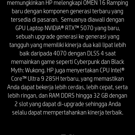
memungkinkan HP melengkapi OMEN 16 Ramping
Wi-Fi 6 (802.11ax) tidak didukung di Belarus
baru dengan komponen generasi terbaru yang
yang mengharuskan pengaturan Wi-Fi
tersedia di pasaran. Semuanya diawali dengan
dioptimalkan sesuai dengan persyaratan
GPU Laptop NVIDIA® RTX™ 5070 yang baru,
peraturan setempat (802.11ac).
sebuah upgrade generasi ke generasi yang
*Wi-Fi 6E membutuhkan router Wi-Fi 6E, yang
tangguh yang memiliki kinerja dua kali lipat lebih
dijual terpisah, agar dapat berfungsi di
frekuensi 6 GHz. Ketersediaan titik akses
baik daripada 4070 dengan DLSS 4 saat
nirkabel publik terbatas. Wi-Fi 6E juga
memainkan game seperti Cyberpunk dan Black
kompatibel dengan spesifikasi 802.11
Myth: Wukong. HP juga menyertakan CPU Intel®
sebelumnya. Tersedia juga di negara-negara
Core™ Ultra 9 285H terbaru, yang memastikan
yang mendukung 6 GHz.
Anda dapat bekerja lebih cerdas, lebih cepat, serta
*Wi-Fi 6E dirancang untuk mendukung
lebih ringan, dan RAM DDR5 hingga 32 GB dengan
kecepatan data gigabit saat mentransfer file
2 slot yang dapat di-upgrade sehingga Anda
antara dua perangkat yang terhubung ke router
selalu dapat mempertahankan kinerja terbaik.
yang sama. Memerlukan router nirkabel, dijual
terpisah.
*Operasi Bluetooth® 5.4 memerlukan dukungan