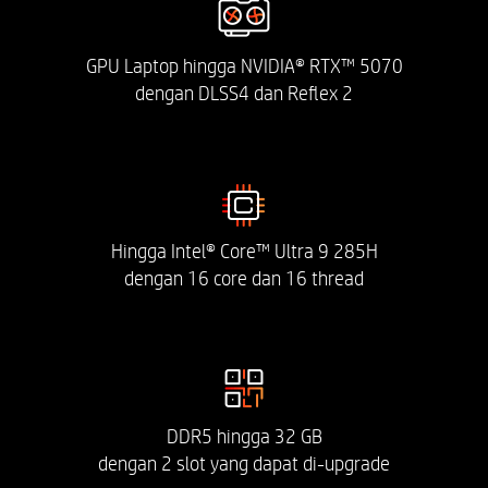
Microsoft OS/Chrome OS. Sebelum dukungan
untuk OS Microsoft/OS Chrome tersedia,
Bluetooth® 5.4 akan berfungsi sebagai
GPU Laptop hingga NVIDIA® RTX™ 5070
Bluetooth® 5.3 atau lebih rendah.
dengan DLSS4 dan Reflex 2
MEDIA DIGITAL
T/A
Hingga Intel® Core™ Ultra 9 285H
dengan 16 core dan 16 thread
SUARA
Speaker ganda yang disesuaikan oleh HyperX
dengan DTSX® Ultra dan dukungan HP Audio
Boost 1.0
DDR5 hingga 32 GB
KEYBOARD TERINTEGRASI
dengan 2 slot yang dapat di-upgrade