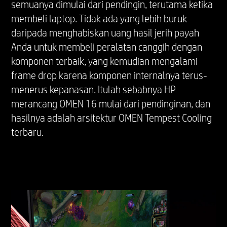
http://www.intel.com/technology/turboboost/ untuk
semuanya dimulai dari pendingin, terutama ketika
mendapatkan informasi lebih lanjut.
membeli laptop. Tidak ada yang lebih buruk
*Fitur dan perangkat lunak yang memerlukan
daripada menghabiskan uang hasil jerih payah
NPU dapat memerlukan pembelian, langganan,
Anda untuk membeli peralatan canggih dengan
atau pengaktifan perangkat lunak oleh
komponen terbaik, yang kemudian mengalami
penyedia perangkat lunak atau platform.
frame drop karena komponen internalnya terus-
Perangkat lunak pihak ketiga juga dapat
menerus kepanasan. Itulah sebabnya HP
memiliki persyaratan konfigurasi atau
merancang OMEN 16 mulai dari pendinginan, dan
kompatibilitas khusus. Potensi kinerja inferensi
NPU berbeda-beda sesuai dengan penggunaan,
hasilnya adalah arsitektur OMEN Tempest Cooling
konfigurasi, perangkat lunak, dan faktor-faktor
terbaru.
lainnya.
GRAFIS
GPU Laptop hingga NVIDIA® GeForce RTX™
5070 (GDDR7 8 GB dedicated)