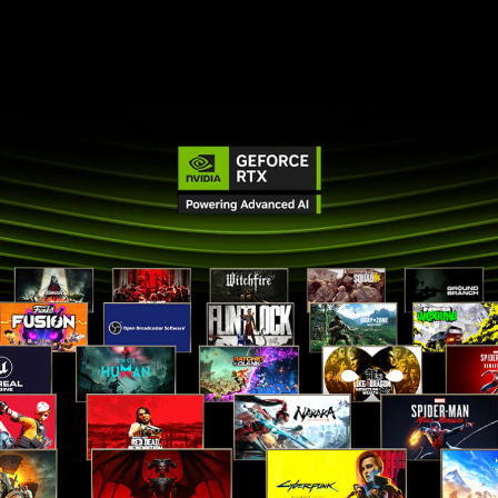
Hingga keyboard berukuran penuh, berlampu
latar RGB 4 zona, dengan keypad numerik
PORT I/O EKSTERNAL
1 USB Type-C® dengan kecepatan transmisi 10
Gbps (teknologi Power Delivery USB,
DisplayPort™ 1.4, HP Sleep and Charge)
2 USB Type-A dengan kecepatan transmisi 5
Gbps
1 port ethernet RJ-45
1 colokan kombo headphone/mikrofon
1 AC smart pin
1 HDMI 2.1
*Untuk mendapatkan kinerja dan kemampuan
pengisian daya baterai yang optimal saat
bermain game dan melakukan rendering,