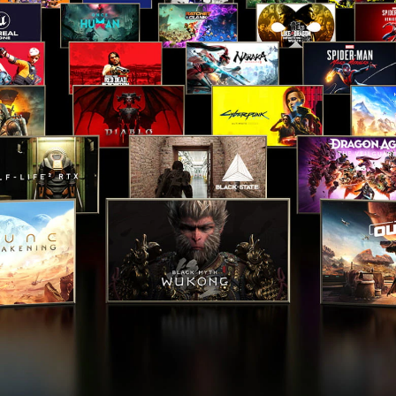
1 HDMI 2.1
*Untuk mendapatkan kinerja dan kemampuan
pengisian daya baterai yang optimal saat
bermain game dan melakukan rendering,
gunakan adaptor daya yang dikirimkan
bersama PC. Anda dapat menggunakan adaptor
100 W/20 V Type-C atau power bank saat
menjalankan tugas ringan. Pengisian daya
dengan mematikan sistem hanya didukung
dengan adaptor Type-C 20 V atau power bank.
*Untuk mendapatkan hasil terbaik dari
penggunaan HP Sleep and Charge, gunakan
kabel standar protokol pengisian USB atau
adaptor kabel dengan perangkat eksternal.
BERAT