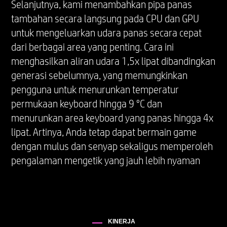
Selanjutnya, kami menambahkan pipa panas
tambahan secara langsung pada CPU dan GPU
OPSI WARNA
untuk mengeluarkan udara panas secara cepat
Shadow Black, Ceramic White
dari berbagai area yang penting. Cara ini
menghasilkan aliran udara 1,5x lipat dibandingkan
generasi sebelumnya, yang memungkinkan
KONEKTIVITAS NIRKABEL
pengguna untuk menurunkan temperatur
permukaan keyboard hingga 9 °C dan
Kartu nirkabel MediaTek Wi-Fi 6E MT7922 (2x2)
dan Bluetooth® 5.3 atau kartu nirkabel Realtek
menurunkan area keyboard yang panas hingga 4x
Wi-Fi 6 (2x2) dan Bluetooth® 5.4
lipat. Artinya, Anda tetap dapat bermain game
*Titik akses nirkabel dan layanan internet
dengan mulus dan senyap sekaligus memperoleh
diperlukan dan dijual terpisah. Ketersediaan
pengalaman mengetik yang jauh lebih nyaman
titik akses nirkabel publik terbatas. Wi-Fi 6 juga
kompatibel dengan spesifikasi 802.11 yang
terdahulu.
*Wi-Fi 6 dirancang untuk mendukung kecepatan
data gigabit saat mentransfer file antara dua
KINERJA