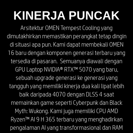
perangkat yang terhubung ke router yang
sama. Membutuhkan router nirkabel (dijual
KINERJA PUNCAK
terpisah) yang mendukung saluran 80 MHz dan
yang lebih tinggi.
Arsitektur OMEN Tempest Cooling yang
Wi-Fi 6 (802.11ax) tidak didukung di Belarus
dimutakhirkan memastikan perangkat tetap dingin
yang mengharuskan pengaturan Wi-Fi
di situasi apa pun. Kami dapat membekali OMEN
dioptimalkan sesuai dengan persyaratan
16 baru dengan komponen generasi terbaru yang
peraturan setempat (802.11ac).
tersedia di pasaran. Semuanya diawali dengan
*Wi-Fi 6E membutuhkan router Wi-Fi 6E, yang
dijual terpisah, agar dapat berfungsi di
GPU Laptop NVIDIA® RTX™ 5070 yang baru,
frekuensi 6 GHz. Ketersediaan titik akses
sebuah upgrade generasi ke generasi yang
nirkabel publik terbatas. Wi-Fi 6E juga
tangguh yang memiliki kinerja dua kali lipat lebih
kompatibel dengan spesifikasi 802.11
baik daripada 4070 dengan DLSS 4 saat
sebelumnya. Tersedia juga di negara-negara
memainkan game seperti Cyberpunk dan Black
yang mendukung 6 GHz.
Myth: Wukong. Kami juga memiliki CPU AMD
*Wi-Fi 6E dirancang untuk mendukung
Ryzen™ AI 9 H 365 terbaru yang menghadirkan
kecepatan data gigabit saat mentransfer file
pengalaman AI yang transformasional dan RAM
antara dua perangkat yang terhubung ke router