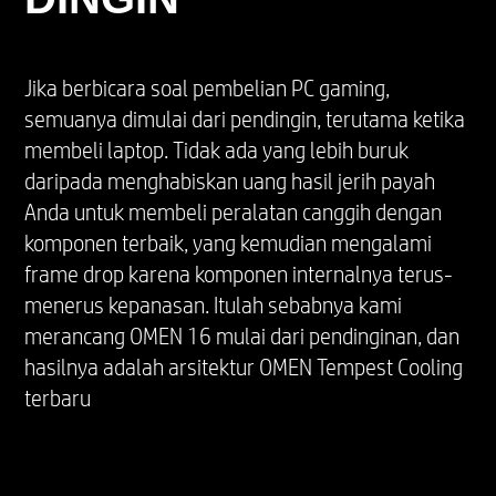
lunak Anda. Penomoran AMD bukanlah ukuran
kecepatan clock.
Kinerja frekuensi clock Max Boost berbeda-
Jika berbicara soal pembelian PC gaming,
beda, tergantung perangkat keras, perangkat
semuanya dimulai dari pendingin, terutama ketika
lunak, dan seluruh konfigurasi sistem.
membeli laptop. Tidak ada yang lebih buruk
*Fitur dan perangkat lunak yang memerlukan
NPU dapat memerlukan pembelian, langganan,
daripada menghabiskan uang hasil jerih payah
atau pengaktifan perangkat lunak oleh
Anda untuk membeli peralatan canggih dengan
penyedia perangkat lunak atau platform.
komponen terbaik, yang kemudian mengalami
Perangkat lunak pihak ketiga juga dapat
frame drop karena komponen internalnya terus-
memiliki persyaratan konfigurasi atau
menerus kepanasan. Itulah sebabnya kami
kompatibilitas khusus. Potensi kinerja inferensi
merancang OMEN 16 mulai dari pendinginan, dan
NPU berbeda-beda sesuai dengan penggunaan,
hasilnya adalah arsitektur OMEN Tempest Cooling
konfigurasi, perangkat lunak, dan faktor-faktor
terbaru
lainnya.
GRAFIS