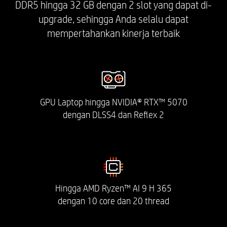
DDR5 hingga 32 GB dengan 2 slot yang dapat di-
yang sama. Memerlukan router nirkabel, dijual
terpisah.
upgrade, sehingga Anda selalu dapat
*Operasi Bluetooth® 5.4 memerlukan dukungan
mempertahankan kinerja terbaik
Microsoft OS/Chrome OS. Sebelum dukungan
untuk OS Microsoft/OS Chrome tersedia,
Bluetooth® 5.4 akan berfungsi sebagai
Bluetooth® 5.3 atau lebih rendah.
GPU Laptop hingga NVIDIA® RTX™ 5070
MEDIA DIGITAL
dengan DLSS4 dan Reflex 2
T/A
SUARA
Hingga AMD Ryzen™ AI 9 H 365
Dual speaker disesuaikan oleh HyperX dengan
dengan 10 core dan 20 thread
DTSX® Ultra dan dukungan HP Audio Boost 1.0