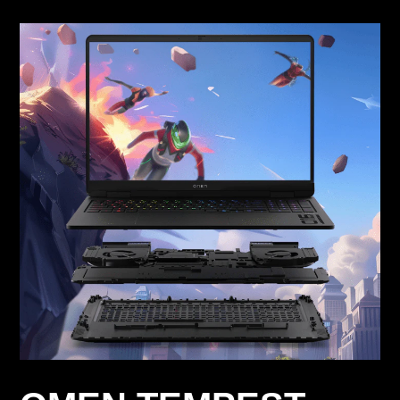
GPU Laptop hingga NVIDIA® GeForce RTX™
5070 (GDDR7 8 GB dedicated)
MEMORI
DDR5-5.600 MT/dtk hingga 32 GB (2 x 16 GB)
SLOT MEMORI
2
PENYIMPANAN
SSD M.2 PCIe® Gen4 NVMe™ Performance
hingga 2 TB