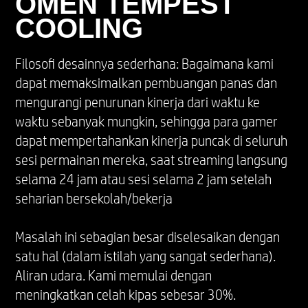
OMEN TEMPEST
COOLING
SISTEM OPERASI
Windows 11
Filosofi desainnya sederhana: Bagaimana kami
dapat memaksimalkan pembuangan panas dan
mengurangi penurunan kinerja dari waktu ke
LAYAR
waktu sebanyak mungkin, sehingga para gamer
Layar diagonal 40,6 cm (16 inci), WQXGA (2560
dapat mempertahankan kinerja puncak di seluruh
x 1600), 60-240 Hz, waktu respons 3 mdtk,
sesi permainan mereka, saat streaming langsung
IPS, micro-edge, anti-glare, Cahaya Biru
selama 24 jam atau sesi selama 2 jam setelah
Rendah, 500 nit, sRGB 100%
seharian bersekolah/bekerja
Dukungan Variable Refresh Rate
*Semua spesifikasi kinerja merupakan
Masalah ini sebagian besar diselesaikan dengan
spesifikasi khusus yang disediakan oleh pabrik
satu hal (dalam istilah yang sangat sederhana).
komponen HP; kinerja yang sesungguhnya
Aliran udara. Kami memulai dengan
dapat berbeda-beda antara lebih tinggi atau
lebih rendah.
meningkatkan celah kipas sebesar 30%.