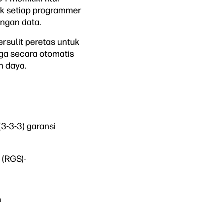
uk setiap programmer
ngan data.
sulit peretas untuk
ga secara otomatis
n daya.
(3-3-3) garansi
 (RGS)-
m