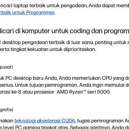
encari laptop terbaik untuk pengodean, Anda dapat memba
rbaik untuk Programmer
.
icari di komputer untuk coding dan progra
 desktop pengodean terbaik di luar sana, penting unt
rta tingkat kekuatan untuk diprioritaskan.
pusat)
tuk PC desktop baru Anda, Anda memerlukan CPU yang 
serius. Untuk tujuan pemrograman, Anda ingin memulai 
nerasi ke-8 atau prosesor AMD Ryzen™ seri 5000.
grafis)
unakan
teknologi akselerasi CUDA
, tugas pemrograman A
level PC gaming tingkat atas. Sebagai gantinya, Anda