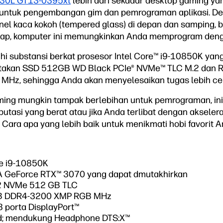
 30L GT13-0395xt
lebih dari sekadar desktop gaming yang
k untuk pengembangan gim dan pemrograman aplikasi. D
el kaca kokoh (tempered glass) di depan dan samping, b
kap, komputer ini memungkinkan Anda memprogram deng
 substansi berkat prosesor Intel Core™ i9-10850K ya
ertakan SSD 512GB WD Black PCIe® NVMe™ TLC M.2 dan
z, sehingga Anda akan menyelesaikan tugas lebih cep
ing mungkin tampak berlebihan untuk pemrograman, ini 
tasi yang berat atau jika Anda terlibat dengan akselera
ara apa yang lebih baik untuk menikmati hobi favorit An
re i9-10850K
IA GeForce RTX™ 3070 yang dapat dmutakhirkan
2 NVMe 512 GB TLC
B DDR4-3200 XMP RGB MHz
3 porta DisplayPort™
nd; mendukung Headphone DTS:X™