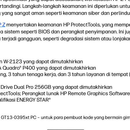
rtandingi. Langkah-langkah keamanan ini diperlukan unt
g yang sangat aman seperti keamanan siber dan perlindu
P Z
menyertakan keamanan HP ProtectTools, yang memper
 sistem seperti BIOS dan perangkat penyimpanan. Ini ju
 terjadi gangguan, seperti degradasi sistem atau lonjaka
on W-2123 yang dapat dimutakhirkan
IA Quadro® P400 yang dapat dimutakhirkan
g, 3 tahun tenaga kerja, dan 3 tahun layanan di tempat 
 Drive Dual Pro 256GB yang dapat dimutakhirkan
ctTools; Perangkat lunak HP Remote Graphics Software
alifikasi ENERGY STAR®
 GT13-0395xt PC – untuk para pembuat kode yang bermain gi