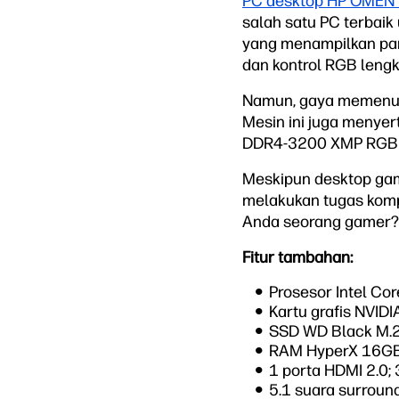
PC desktop HP OMEN
salah satu PC terbai
yang menampilkan pan
dan kontrol RGB leng
Namun, gaya memenuhi
Mesin ini juga meny
DDR4-3200 XMP RGB MH
Meskipun desktop gam
melakukan tugas kompu
Anda seorang gamer? C
Fitur tambahan:
Prosesor Intel Co
Kartu grafis NVID
SSD WD Black M.
RAM HyperX 16G
1 porta HDMI 2.0; 
5.1 suara surrou