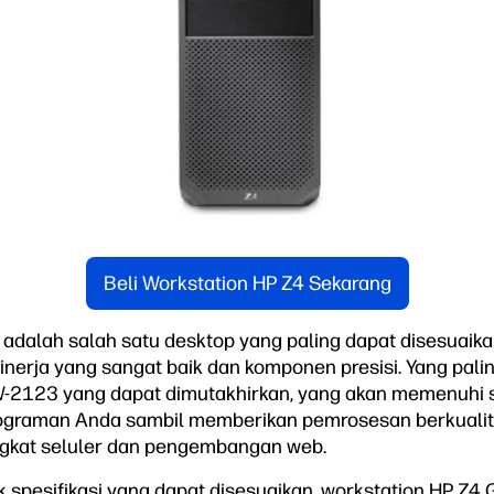
Beli Workstation HP Z4 Sekarang
adalah salah satu desktop yang paling dapat disesuaika
inerja yang sangat baik dan komponen presisi. Yang pal
 W-2123 yang dapat dimutakhirkan, yang akan memenuhi
graman Anda sambil memberikan pemrosesan berkualita
kat seluler dan pengembangan web.
 spesifikasi yang dapat disesuaikan, workstation HP Z4 G