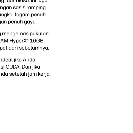
 luar biasa; ini juga
engan sasis ramping
ingkai logam penuh,
an penuh gaya.
ng mengemas pukulan.
 RAM HyperX® 16GB
at dari sebelumnya.
ideal jika Anda
si CUDA. Dan jika
da setelah jam kerja.