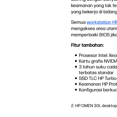
keamanan yang tak te
yang bekerja di bidan
Semua
workstation H
mengakses area utama
memperbaiki BIOS jika
Fitur tambahan:
Prosesor Intel Xe
Kartu grafis NVID
3 tahun suku cadan
terbatas standar
SSD TLC HP Turbo
Keamanan HP Prote
Konfigurasi berku
2. HP OMEN 30L desktop