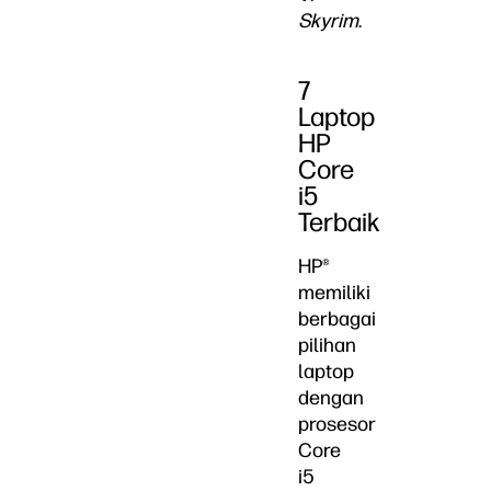
Skyrim
.
7
Laptop
HP
Core
i5
Terbaik
HP®
memiliki
berbagai
pilihan
laptop
dengan
prosesor
Core
i5