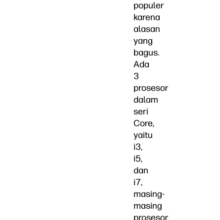
populer
karena
alasan
yang
bagus.
Ada
3
prosesor
dalam
seri
Core,
yaitu
i3,
i5,
dan
i7,
masing-
masing
prosesor