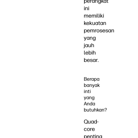
perangkat
ini
memiliki
kekuatan
pemrosesan
yang
jauh
lebih
besar.
Berapa
banyak
inti
yang
Anda
butuhkan?
Quad-
core
penting