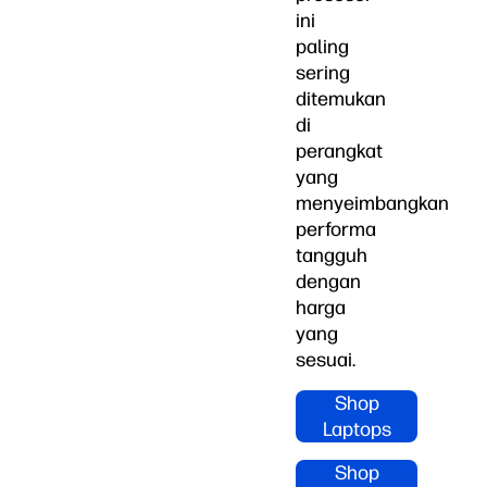
ini
paling
sering
ditemukan
di
perangkat
yang
menyeimbangkan
performa
tangguh
dengan
harga
yang
sesuai.
Shop
Laptops
Shop