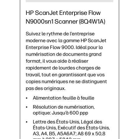
optique: Jusqu’à 600 ppp
Lettre des États-Unis, Légal des
HP ScanJet Enterprise Flow
États-Unis, Exécutif des États-Unis,
N9000sn1 Scanner (8Q4W1A)
A3, A4, B5, A5A6A7; A8 69 x 50,8
mm à 297 x 5842 mm
Suivez le rythme de l’entreprise
1 port SuperSpeed USB 3.0
moderne avec la gamme HP ScanJet
Enterprise Flow 9000. Idéal pour la
Taux d’utilisation quotidien
recommandé : 30 000 pages
numérisation de documents grand
format, il vous aide à réaliser
ADF; CIS (Capteur par contact)
rapidement de lourdes charges de
CMOS
travail, tout en garantissant que vos
copies numériques ne se distinguent
pas des originaux.
Alimentation feuille à feuille
Résolution de numérisation,
optique: Jusqu’à 600 ppp
Lettre des États-Unis, Légal des
États-Unis, Exécutif des États-Unis,
A3, A4, B5, A5A6A7; A8 69 x 50,8