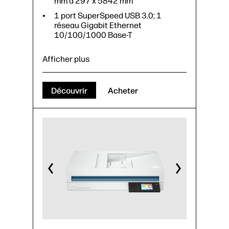
mm à 297 x 5842 mm
1 port SuperSpeed USB 3.0; 1
réseau Gigabit Ethernet
10/100/1000 Base-T
Afficher plus
Découvrir
Acheter
Alimentation feuille à feuille
Résolution de numérisation,
optique: Jusqu’à 600 ppp