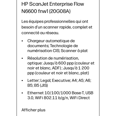
HP ScanJet Enterprise Flow
Lettre des États-Unis, Légal des
États-Unis, Exécutif des États-Unis,
N6600 fnw1 (20G08A)
A3, A4, B5, A5A6A7; A8 69 x 50,8
mm à 297 x 5842 mm
Les équipes professionnelles qui ont
1 port SuperSpeed USB 3.0; 1
besoin d’un scanner rapide, complet et
réseau Gigabit Ethernet
connecté au réseau.
10/100/1000 Base-T
Chargeur automatique de
Taux d’utilisation quotidien
documents; Technologie de
recommandé : 30 000 pages
numérisation CIS; Scanner à plat
ADF; CIS (Capteur par contact)
Résolution de numérisation,
CMOS
optique: Jusqu'à 600 ppp (couleur et
noir et blanc, ADF) ; Jusqu'à 1 200
ppp (couleur et noir et blanc, plat)
Letter; Legal; Executive; A4; A5; A6;
B5; B5 (JIS)
Ethernet 10/100/1000 Base-T, USB
3.0, WiFi 802.11 b/g/n, WiFi Direct
Afficher plus