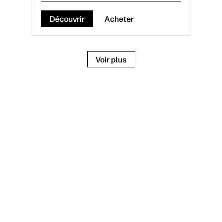
Découvrir
Acheter
Chargeur automatique de
Voir plus
documents; Technologie de
numérisation CIS; Scanner à plat
Résolution de numérisation,
optique: Jusqu'à 600 ppp (couleur et
noir et blanc, ADF) ; Jusqu'à 1 200
ppp (couleur et noir et blanc, plat)
Letter; Legal; Executive; A4; A5; A6;
B5; B5 (JIS)
Ethernet 10/100/1000 Base-T, USB
3.0, WiFi 802.11 b/g/n, WiFi Direct
Taux d’utilisation quotidien
recommandé : 8000 pages
(chargeur automatique de
documents)
Chargeur automatique de