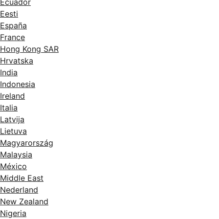
Ecuador
Eesti
España
France
Hong Kong SAR
Hrvatska
India
Indonesia
Ireland
Italia
Latvija
Lietuva
Magyarország
Malaysia
México
Middle East
Nederland
New Zealand
Nigeria