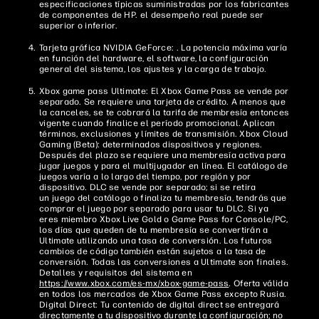
especificaciones típicas suministradas por los fabricantes
de componentes de HP. el desempeño real puede ser
superior o inferior.
Tarjeta gráfica NVIDIA GeForce: . La potencia máxima varía
en función del hardware, el software, la configuración
general del sistema, los ajustes y la carga de trabajo.
Xbox game pass Ultimate: El Xbox Game Pass se vende por
separado. Se requiere una tarjeta de crédito. A menos que
la canceles, se te cobrará la tarifa de membresía entonces
vigente cuando finalice el período promocional. Aplican
términos, exclusiones y límites de transmisión. Xbox Cloud
Gaming (Beta): determinados dispositivos y regiones.
Después del plazo se requiere una membresía activa para
jugar juegos y para el multijugador en línea. El catálogo de
juegos varía a lo largo del tiempo, por región y por
dispositivo. DLC se vende por separado; si se retira
un juego del catálogo o finaliza tu membresía, tendrás que
comprar el juego por separado para usar tu DLC. Si ya
eres miembro Xbox Live Gold o Game Pass for Console/PC,
los días que queden de tu membresía se convertirán a
Ultimate utilizando una tasa de conversión. Los futuros
cambios de código también están sujetos a la tasa de
conversión. Todas las conversiones a Ultimate son finales.
Detalles y requisitos del sistema en
https://www.xbox.com/es-mx/xbox-game-pass
. Oferta válida
en todos los mercados de Xbox Game Pass excepto Rusia.
Digital Direct: Tu contenido de digital direct se entregará
directamente a tu dispositivo durante la configuración; no