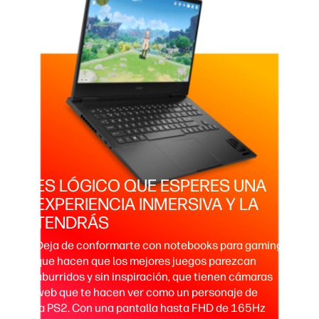
ES LÓGICO QUE ESPERES UNA
EXPERIENCIA INMERSIVA Y LA
TENDRÁS
Deja de conformarte con notebooks para gaming
que hacen que los mejores juegos parezcan
aburridos y sin inspiración, que tienen cámaras
web que te hacen ver como un personaje de
la PS2. Con una pantalla hasta FHD de 165Hz