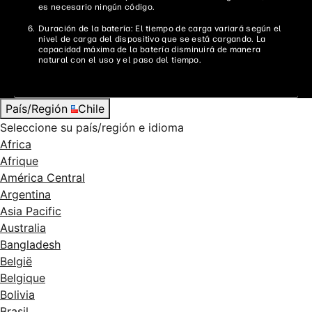
es necesario ningún código.
Duración de la batería: El tiempo de carga variará según el
nivel de carga del dispositivo que se está cargando. La
capacidad máxima de la batería disminuirá de manera
natural con el uso y el paso del tiempo.
País/Región
Chile
Seleccione su país/región e idioma
Africa
Afrique
América Central
Argentina
Asia Pacific
Australia
Bangladesh
België
Belgique
Bolivia
Brasil