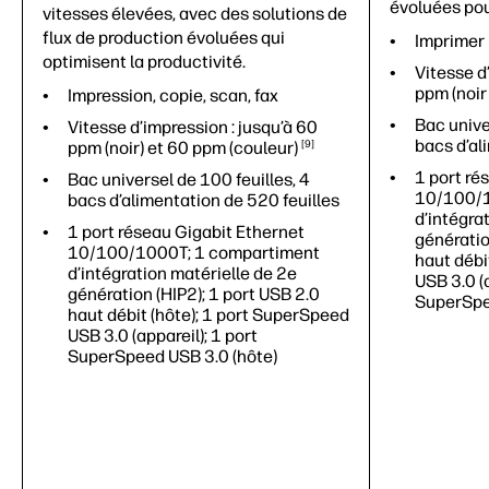
évoluées pou
vitesses élevées, avec des solutions de
flux de production évoluées qui
Imprimer
optimisent la productivité.
Vitesse d
ppm (noir
Impression, copie, scan, fax
Bac unive
Vitesse d’impression : jusqu’à 60
bacs d’al
ppm (noir) et 60 ppm
(couleur)
9
1 port ré
Bac universel de 100 feuilles, 4
10/100/1
bacs d’alimentation de 520 feuilles
d’intégra
1 port réseau Gigabit Ethernet
génératio
10/100/1000T; 1 compartiment
haut débi
d’intégration matérielle de 2e
USB 3.0 (a
génération (HIP2); 1 port USB 2.0
SuperSpe
haut débit (hôte); 1 port SuperSpeed
USB 3.0 (appareil); 1 port
SuperSpeed USB 3.0 (hôte)