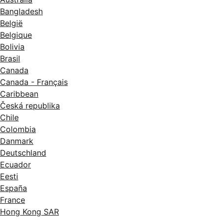
SuperSpeed USB 3.0 (hôte)
Bangladesh
Fonctionnalité d’impression mobile:
België
AirPrint d’Apple™; Certification
Belgique
Mopria™; Impression directe Wi-Fi®;
Bolivia
Impression PrinterOn
Brasil
Canada
Canada - Français
Caribbean
Česká republika
Chile
Colombia
Danmark
Deutschland
Ecuador
Eesti
España
France
Hong Kong SAR