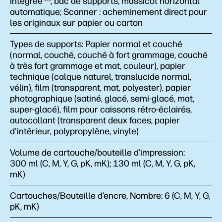
intégrée
, bac de supports, massicot horizontal
automatique; Scanner : acheminement direct pour
les originaux sur papier ou carton
Types de supports:
Papier normal et couché
(normal, couché, couché à fort grammage, couché
à très fort grammage et mat, couleur), papier
technique (calque naturel, translucide normal,
vélin), film (transparent, mat, polyester), papier
photographique (satiné, glacé, semi-glacé, mat,
super-glacé), film pour caissons rétro-éclairés,
autocollant (transparent deux faces, papier
d'intérieur, polypropylène, vinyle)
Volume de cartouche/bouteille d’impression:
300 ml (C, M, Y, G, pK, mK); 130 ml (C, M, Y, G, pK,
mK)
Cartouches/Bouteille d’encre, Nombre:
6 (C, M, Y, G,
pK, mK)