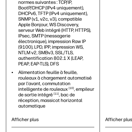
normes suivantes : TCP/IP,
Performa
BootP/DHCP (IPv4 uniquement),
s/page au
DHCPv6, TFTP (IPv4 uniquement),
impressi
SNMP (v1, v2c, v3), compatible
Qualité d
Apple Bonjour, WS Discovery,
(optimale
serveur Web intégré (HTTP, HTTPS),
optimisé
IPsec, SMTP (messagerie
électronique), impression Raw IP
Gigabit E
(9100), LPD, IPP, impression WS,
Fi 802.11
NTLM v2, SMBv3, SSL/TLS,
Alimentat
authentification 802.1 X (LEAP,
automatiq
PEAP, EAP-TLS), DFS
de 50 feui
Alimentation feuille à feuille,
massicot
rouleaux à chargement automatisé
35 W (imp
par l'avant, commutation
<2,5 W (ve
intelligente de
rouleaux
10
, empileur
Utilisati
de sortie
intégré
11
, bac de
sous/hors
réception, massicot horizontal
program
automatique
Jet d’enc
Afficher plus
Afficher plu
1 100 x 