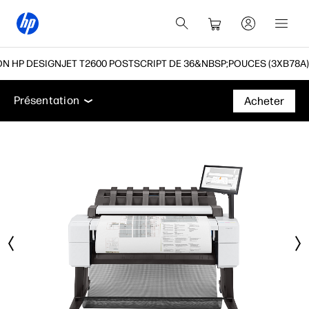
N HP DESIGNJET T2600 POSTSCRIPT DE 36&NBSP;POUCES (3XB78A)
Présentation
Fiche technique
Accessoires
Ass
Présentation
Acheter
Présentation
Fiche technique
Accessoires
Assistance