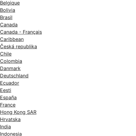
Belgique
serveur Web intégré (HTTP, HTTPS),
IPsec, SMTP (messagerie
Bolivia
électronique), impression Raw IP
Brasil
(9100), LPD, IPP, impression WS,
Canada
NTLM v2, SMBv3, SSL/TLS,
Canada - Français
authentification 802.1 X (LEAP,
PEAP, EAP-TLS), DFS
Caribbean
Česká republika
Alimentation feuille à feuille,
rouleaux à chargement automatisé
Chile
par l'avant, commutation
Colombia
intelligente de
rouleaux
10
, empileur
Danmark
de sortie
intégré
11
, bac de
réception, massicot horizontal
Deutschland
automatique
Ecuador
100 W (impression); < 36 W (prête); <
Eesti
10 W (veille); 0,3 W (à l’arrêt)
España
Jet d’encre thermique HP
France
Hong Kong SAR
1390 x 760 x 1080 mm
Hrvatska
India
Indonesia