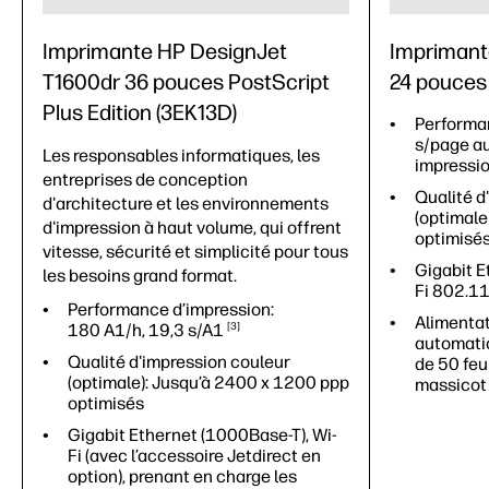
Imprimante HP DesignJet
Imprimant
T1600dr 36 pouces PostScript
24 pouces
Plus Edition (3EK13D)
Performa
s/page au
Les responsables informatiques, les
impressi
entreprises de conception
Qualité d
d'architecture et les environnements
(optimale
d'impression à haut volume, qui offrent
optimisé
vitesse, sécurité et simplicité pour tous
Gigabit E
les besoins grand format.
Fi 802.11
Performance d’impression:
Alimentat
180 A1/h, 19,3
s/A1
3
automatiq
Qualité d'impression couleur
de 50 feui
(optimale): Jusqu’à 2400 x 1200 ppp
massicot
optimisés
Gigabit Ethernet (1000Base-T), Wi-
Fi (avec l’accessoire Jetdirect en
option), prenant en charge les