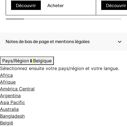
Découvrir
Acheter
Découvrir
Notes de bas de page et mentions légales
Performance d’impression:
180 A1/h, 19,3
s/A1
3
Pays/Région
Belgique
Qualité d'impression couleur
Sélectionnez ensuite votre pays/région et votre langue.
(optimale): Jusqu’à 2400 x 1200 ppp
Africa
optimisés
Afrique
Gigabit Ethernet (1000Base-T), Wi-
América Central
Fi (avec l’accessoire Jetdirect en
Argentina
option), prenant en charge les
Asia Pacific
normes suivantes : TCP/IP,
BootP/DHCP (IPv4 uniquement),
Australia
DHCPv6, TFTP (IPv4 uniquement),
Bangladesh
SNMP (v1, v2c, v3), compatible
België
Apple Bonjour, WS Discovery,