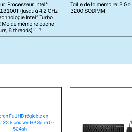
ur:
Processeur Intel®
Taille de la mémoire:
8 Go
-13100T (jusqu’à 4.2 GHz
3200 SODIMM
echnologie Intel® Turbo
2 Mo de mémoire cache
urs, 8
threads)
6
7