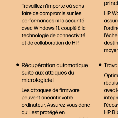
princi
Travaillez n’importe où sans
faire de compromis sur les
HP Wol
performances ni la sécurité
assur
avec Windows 11, couplé à la
l’ordi
technologie de connectivité
l’éche
et de collaboration de HP.
destin
moye
Récupération automatique
Trava
suite aux attaques du
Optimi
micrologiciel
réduis
Les attaques de firmware
avec 
peuvent anéantir votre
intég
ordinateur. Assurez-vous donc
l’écos
qu’il est protégé en
HP BI