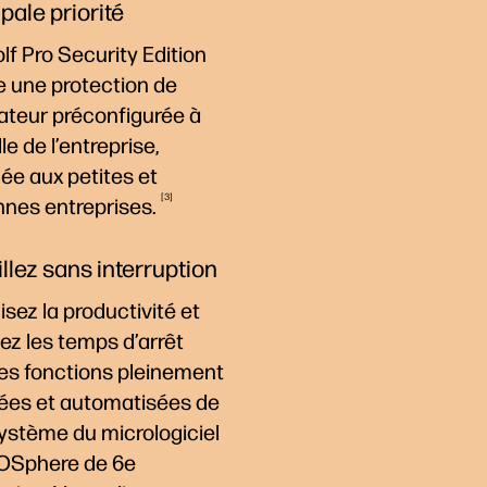
pale priorité
f Pro Security Edition
e une protection de
nateur préconfigurée à
lle de l’entreprise,
ée aux petites et
3
nnes
entreprises.
illez sans interruption
sez la productivité et
ez les temps d’arrêt
les fonctions pleinement
rées et automatisées de
ystème du micrologiciel
OSphere de 6e