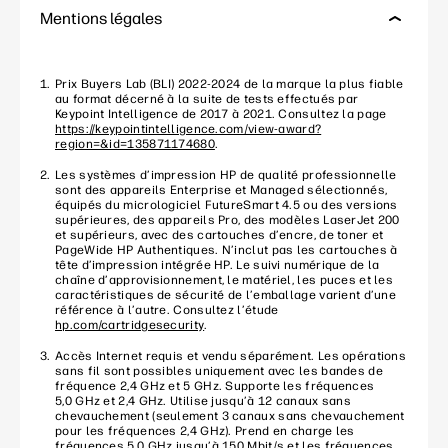
Mentions légales
Prix Buyers Lab (BLI) 2022-2024 de la marque la plus fiable
au format décerné à la suite de tests effectués par
Keypoint Intelligence de 2017 à 2021. Consultez la page
https://keypointintelligence.com/view-award?
region=&id=135871174680
.
Les systèmes d’impression HP de qualité professionnelle
sont des appareils Enterprise et Managed sélectionnés,
équipés du micrologiciel FutureSmart 4.5 ou des versions
supérieures, des appareils Pro, des modèles LaserJet 200
et supérieurs, avec des cartouches d’encre, de toner et
PageWide HP Authentiques. N’inclut pas les cartouches à
tête d’impression intégrée HP. Le suivi numérique de la
chaîne d’approvisionnement, le matériel, les puces et les
caractéristiques de sécurité de l’emballage varient d’une
référence à l’autre. Consultez l’étude
hp.com/cartridgesecurity
.
Accès Internet requis et vendu séparément. Les opérations
sans fil sont possibles uniquement avec les bandes de
fréquence 2,4 GHz et 5 GHz. Supporte les fréquences
5,0 GHz et 2,4 GHz. Utilise jusqu’à 12 canaux sans
chevauchement (seulement 3 canaux sans chevauchement
pour les fréquences 2,4 GHz). Prend en charge les
fréquences 5,0 GHz jusqu’à 150 Mbit/s et les fréquences