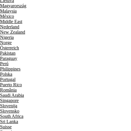
Lietuva
Magyarország
Malaysia
México
Middle East
Nederland
New Zealand
Nigeria
Norge
Österreich
Pakistan
Paraguay
Perú
Philippines
Polska
Portugal
Puerto Rico
România
Saudi Arabia
Singapore
Slovenija
Slovensko
South Africa
Sri Lanka
Suisse