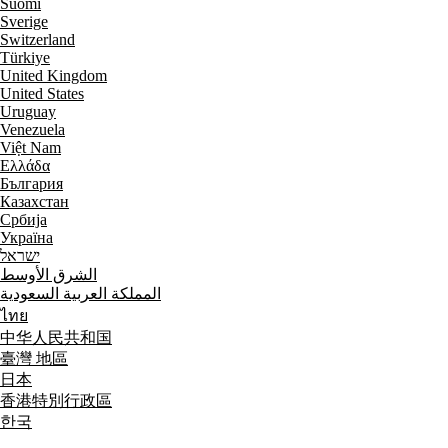
Suomi
Sverige
Switzerland
Türkiye
United Kingdom
United States
Uruguay
Venezuela
Việt Nam
Ελλάδα
България
Казахстан
Србија
Україна
ישראל
الشرق الأوسط
المملكة العربية السعودية
ไทย
中华人民共和国
臺灣 地區
日本
香港特別行政區
한국