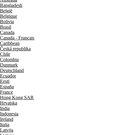
Bangladesh
België
Belgique
Bolivia
Brasil
Canada
Canada - Français
Caribbean
Česká republika
Chile
Colombia
Danmark
Deutschland
Ecuador
Eesti
España
France
Hong Kong SAR
Hrvatska
India
Indonesia
Ireland
Italia
Latvija