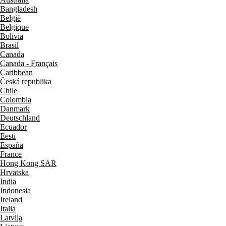
Bangladesh
België
Belgique
Bolivia
Brasil
Canada
Canada - Français
Caribbean
Česká republika
Chile
Colombia
Danmark
Deutschland
Ecuador
Eesti
España
France
Hong Kong SAR
Hrvatska
India
Indonesia
Ireland
Italia
Latvija