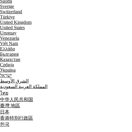
Suomi
Sverige
Switzerland
Türkiye
United Kingdom
United States
Uruguay
Venezuela
Việt Nam
Ελλάδα
България
Казахстан
Србија
Україна
ישראל
الشرق الأوسط
المملكة العربية السعودية
ไทย
中华人民共和国
臺灣 地區
日本
香港特別行政區
한국