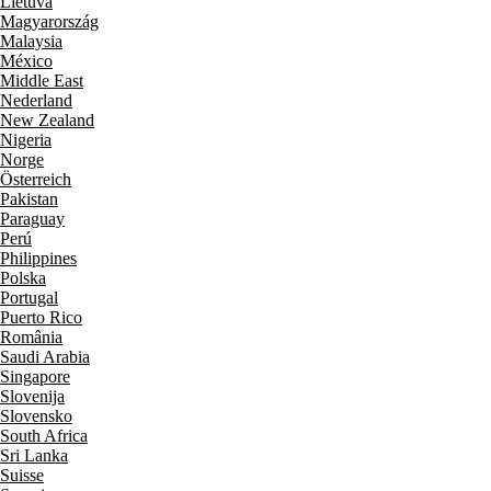
Lietuva
Magyarország
Malaysia
México
Middle East
Nederland
New Zealand
Nigeria
Norge
Österreich
Pakistan
Paraguay
Perú
Philippines
Polska
Portugal
Puerto Rico
România
Saudi Arabia
Singapore
Slovenija
Slovensko
South Africa
Sri Lanka
Suisse