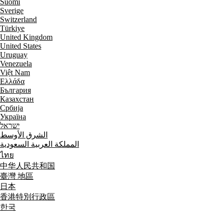
Suomi
Sverige
Switzerland
Türkiye
United Kingdom
United States
Uruguay
Venezuela
Việt Nam
Ελλάδα
България
Казахстан
Србија
Україна
ישראל
الشرق الأوسط
المملكة العربية السعودية
ไทย
中华人民共和国
臺灣 地區
日本
香港特別行政區
한국