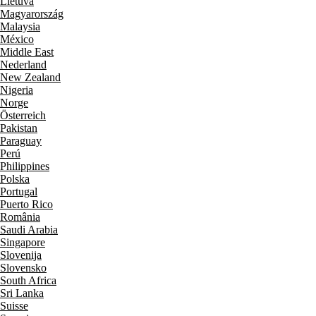
Lietuva
Magyarország
Malaysia
México
Middle East
Nederland
New Zealand
Nigeria
Norge
Österreich
Pakistan
Paraguay
Perú
Philippines
Polska
Portugal
Puerto Rico
România
Saudi Arabia
Singapore
Slovenija
Slovensko
South Africa
Sri Lanka
Suisse