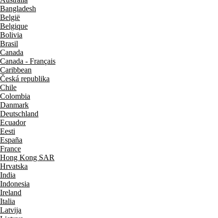
Bangladesh
België
Belgique
Bolivia
Brasil
Canada
Canada - Français
Caribbean
Česká republika
Chile
Colombia
Danmark
Deutschland
Ecuador
Eesti
España
France
Hong Kong SAR
Hrvatska
India
Indonesia
Ireland
Italia
Latvija