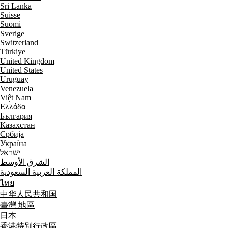
Sri Lanka
Suisse
Suomi
Sverige
Switzerland
Türkiye
United Kingdom
United States
Uruguay
Venezuela
Việt Nam
Ελλάδα
България
Казахстан
Србија
Україна
ישראל
الشرق الأوسط
المملكة العربية السعودية
ไทย
中华人民共和国
臺灣 地區
日本
香港特別行政區