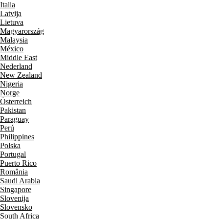
Italia
Latvija
Lietuva
Magyarország
Malaysia
México
Middle East
Nederland
New Zealand
Nigeria
Norge
Österreich
Pakistan
Paraguay
Perú
Philippines
Polska
Portugal
Puerto Rico
România
Saudi Arabia
Singapore
Slovenija
Slovensko
South Africa