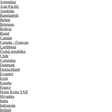
Argentina
Asia Pacific
Australia
Bangladesh
België
Belgique
Bolivia
Brasil
Canada
Canada - Français
Caribbean
Česká republika
Chile
Colombia
Danmark
Deutschland
Ecuador
Eesti
España
France
Hong Kong SAR
Hrvatska
India
Indonesia
Ireland