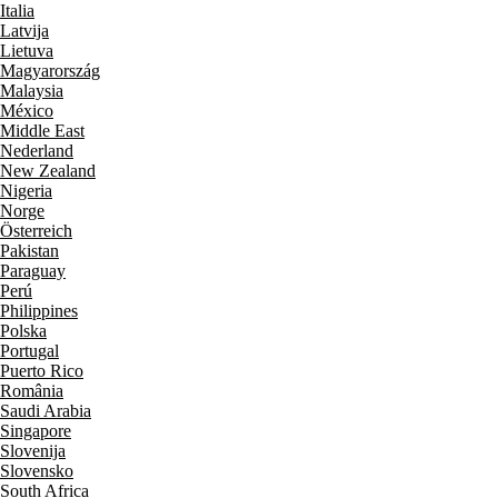
Italia
Latvija
Lietuva
Magyarország
Malaysia
México
Middle East
Nederland
New Zealand
Nigeria
Norge
Österreich
Pakistan
Paraguay
Perú
Philippines
Polska
Portugal
Puerto Rico
România
Saudi Arabia
Singapore
Slovenija
Slovensko
South Africa