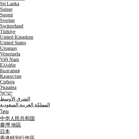
Sri Lanka
Suisse
Suomi
Sverige
Switzerland
Türkiye
United Kingdom
United States
Uruguay
Venezuela
Việt Nam
Ελλάδα
България
Казахстан
Србија
Україна
ישראל
الشرق الأوسط
المملكة العربية السعودية
ไทย
中华人民共和国
臺灣 地區
日本
香港特別行政區