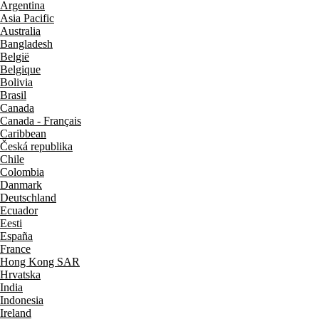
Argentina
Asia Pacific
Australia
Bangladesh
België
Belgique
Bolivia
Brasil
Canada
Canada - Français
Caribbean
Česká republika
Chile
Colombia
Danmark
Deutschland
Ecuador
Eesti
España
France
Hong Kong SAR
Hrvatska
India
Indonesia
Ireland