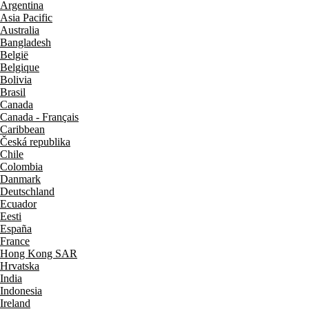
Argentina
Asia Pacific
Australia
Bangladesh
België
Belgique
Bolivia
Brasil
Canada
Canada - Français
Caribbean
Česká republika
Chile
Colombia
Danmark
Deutschland
Ecuador
Eesti
España
France
Hong Kong SAR
Hrvatska
India
Indonesia
Ireland