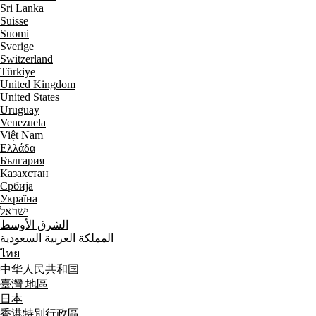
Sri Lanka
Suisse
Suomi
Sverige
Switzerland
Türkiye
United Kingdom
United States
Uruguay
Venezuela
Việt Nam
Ελλάδα
България
Казахстан
Србија
Україна
ישראל
الشرق الأوسط
المملكة العربية السعودية
ไทย
中华人民共和国
臺灣 地區
日本
香港特別行政區