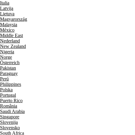
Italia
Latvija
Lietuva
Magyarország
Malaysia
México
Middle East
Nederland
New Zealand
Nigeria
Norge
Österreich
Pakistan
Paraguay
Perú
Philippines
Polska
Portugal
Puerto Rico
România
Saudi Arabia
Singapore
Slovenija
Slovensko
South Africa