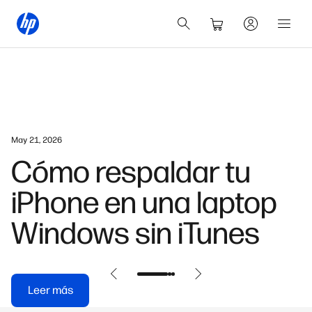
May 25, 2026
Soluciones Web-to-
Print: guía de HP para
empresas
Leer más