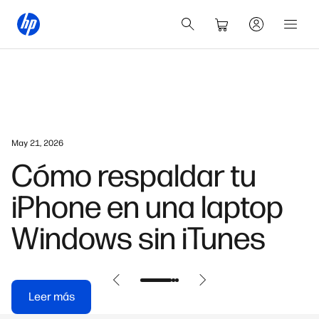
May 25, 2026
Soluciones Web-to-
Print: guía de HP para
empresas
Leer más