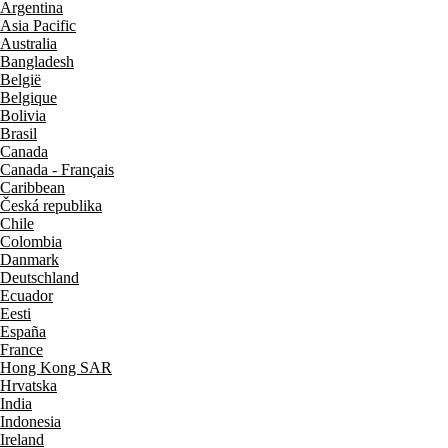
Argentina
Asia Pacific
Australia
Bangladesh
België
Belgique
Bolivia
Brasil
Canada
Canada - Français
Caribbean
Česká republika
Chile
Colombia
Danmark
Deutschland
Ecuador
Eesti
España
France
Hong Kong SAR
Hrvatska
India
Indonesia
Ireland