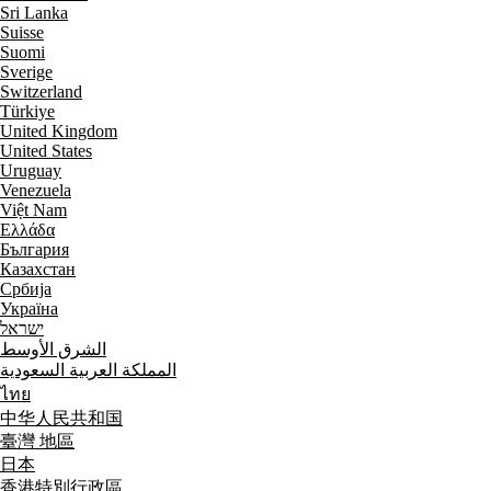
Sri Lanka
Suisse
Suomi
Sverige
Switzerland
Türkiye
United Kingdom
United States
Uruguay
Venezuela
Việt Nam
Ελλάδα
България
Казахстан
Србија
Україна
ישראל
الشرق الأوسط
المملكة العربية السعودية
ไทย
中华人民共和国
臺灣 地區
日本
香港特別行政區