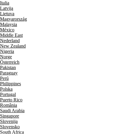
Italia
Latvija
Lietuva
Magyarország
Malaysia
México
Middle East
Nederland
New Zealand
Nigeria
Norge
Österreich
Pakistan
Paraguay
Perú
Philippines
Polska
Portugal
Puerto Rico
România
Saudi Arabia
Singapore
Slovenija
Slovensko
South Africa