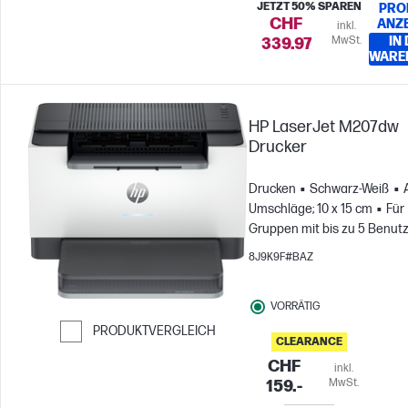
JETZT 50% SPAREN
PRO
CHF
ANZ
inkl.
MwSt.
IN
339.97
WARE
HP LaserJet M207dw
Drucker
Drucken
Schwarz-Weiß
Umschläge; 10 x 15 cm
Für
Gruppen mit bis zu 5 Benut
8J9K9F#BAZ
VORRÄTIG
PRODUKTVERGLEICH
CLEARANCE
Weiter zum Vergleichen
CHF
inkl.
MwSt.
159.-