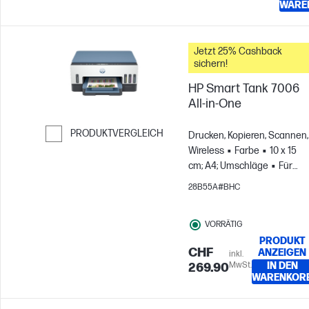
WARE
Jetzt 25% Cashback
sichern!
HP Smart Tank 7006
All-in-One
PRODUKTVERGLEICH
Drucken, Kopieren, Scannen,
Wireless
Farbe
10 x 15
Weiter zum Vergleichen
cm; A4; Umschläge
Für
Gruppen mit bis zu 3
28B55A#BHC
Benutzern; Druckt bis zu 80
Seiten pro Monat
VORRÄTIG
PRODUKT
CHF
ANZEIGEN
inkl.
MwSt.
IN DEN
269.90
WARENKOR