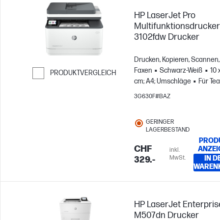
HP LaserJet Pro
Multifunktionsdrucker
3102fdw Drucker
Drucken, Kopieren, Scannen,
Faxen
Schwarz-Weiß
10 
PRODUKTVERGLEICH
cm; A4; Umschläge
Für Te
Weiter zum Vergleichen
mit bis zu 7 Benutzer:innen
3G630F#BAZ
GERINGER
LAGERBESTAND
PROD
CHF
ANZEI
inkl.
MwSt.
IN D
329.-
WAREN
HP LaserJet Enterpris
M507dn Drucker