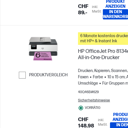
PRODUKT
CHF
ANZEIGEN
inkl.
MwSt.
IN DEN
89.-
WARENKORB
6 Monate kostenlos druck
mit HP+ & Instant Ink
HP OfficeJet Pro 8134
All-in-One-Drucker
Drucken, Kopieren, Scannen,
PRODUKTVERGLEICH
Faxen
Farbe
10 x 15 cm; 
Weiter zum Vergleichen
Umschläge
Für Gruppen m
bis zu 5 Benutzern; Druckt b
40Q46B#629
zu 800 Seiten pro Monat
Sicherheitshinweise
VORRÄTIG
PRODU
CHF
ANZEIG
inkl.
MwSt.
IN DE
148.98