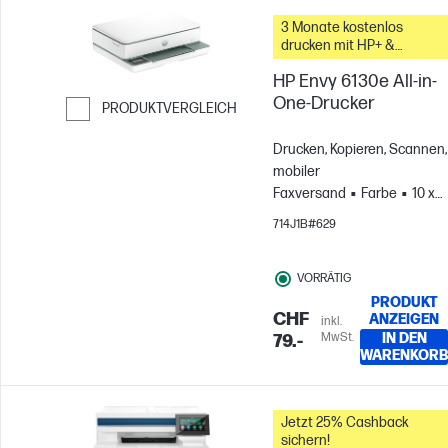
3 Monate kostenlos
drucken mit HP+ &
Instant Ink
HP Envy 6130e All-in-
One-Drucker
PRODUKTVERGLEICH
Weiter zum Vergleichen
Drucken, Kopieren, Scannen,
mobiler
Faxversand
Farbe
10 x
15 cm; A4; Umschläge; A5;
714J1B#629
B5; A6; DL; C6
Für
Gruppen mit bis zu 3
VORRÄTIG
Benutzern; Druckt bis zu
PRODUKT
100 Seiten pro Monat
CHF
ANZEIGEN
inkl.
MwSt.
IN DEN
79.-
WARENKORB
Jetzt 25% Cashback
sichern!