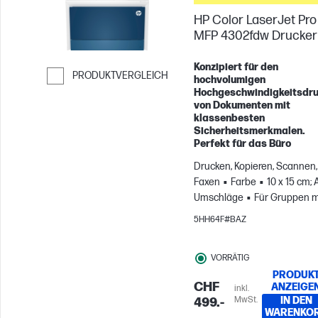
HP Color LaserJet Pro
MFP 4302fdw Drucker
Konzipiert für den
PRODUKTVERGLEICH
hochvolumigen
Hochgeschwindigkeitsdr
Weiter zum Vergleichen
von Dokumenten mit
klassenbesten
Sicherheitsmerkmalen.
Perfekt für das Büro
Drucken, Kopieren, Scannen,
Faxen
Farbe
10 x 15 cm; 
Umschläge
Für Gruppen m
bis zu 10 Benutzern; Druckt 
5HH64F#BAZ
zu 4.000 Seiten pro Monat
VORRÄTIG
PRODUK
CHF
ANZEIGE
inkl.
MwSt.
IN DEN
499.-
WARENKO