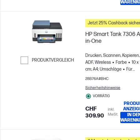
WARENK
Jetzt 25% Cashback sicher
HP Smart Tank 7306 Al
in-One
Drucken, Scannen, Kopieren,
PRODUKTVERGLEICH
ADF, Wireless
Farbe
10 x
cm; A4; Umschläge
Für
Weiter zum Vergleichen
Gruppen mit bis zu 3 Benutz
28B76A#BHC
Druckt bis zu 800 Seiten pro
Sicherheitshinweise
Monat
VORRÄTIG
PRODU
CHF
ANZEIG
inkl.
MwSt.
IN DE
309.90
WARENK