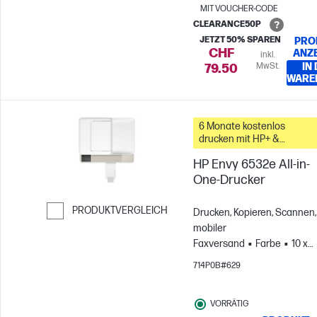
MIT VOUCHER-CODE
CLEARANCE50P
JETZT 50% SPAREN
PRO
CHF
ANZ
inkl.
MwSt.
IN
79.50
WARE
6 Monate kostenlos
drucken mit HP+ &
Instant Ink
HP Envy 6532e All-in-
One-Drucker
PRODUKTVERGLEICH
Drucken, Kopieren, Scannen,
mobiler
Weiter zum Vergleichen
Faxversand
Farbe
10 x
15 cm; A4; Umschläge; A5;
714P0B#629
B5; A6; DL; C6
Druckt bis
zu 100 Seiten pro Monat
VORRÄTIG