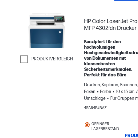
HP Color LaserJet Pro
MFP 4302fdn Drucker
Konzipiert für den
hochvolumigen
Hochgeschwindigkeitsdr
von Dokumenten mit
PRODUKTVERGLEICH
klassenbesten
Weiter zum Vergleichen
Sicherheitsmerkmalen.
Perfekt für das Büro
Drucken, Kopieren, Scannen,
Faxen
Farbe
10 x 15 cm; 
Umschläge
Für Gruppen mi
zu 10 Benutzern; Druckt bis 
4RA84F#BAZ
4.000 Seiten pro Monat
GERINGER
LAGERBESTAND
PROD