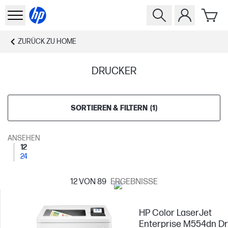
ZURÜCK ZU
HOME
DRUCKER
SORTIEREN & FILTERN
(
1
)
ANSEHEN
12
24
12
VON 89
ERGEBNISSE
HP Color LaserJet
Enterprise M554dn D