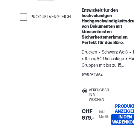
Entwickelt für den
hochvolumigen
PRODUKTVERGLEICH
Hochgeschwindigkeitsdr
Weiter zum Vergleichen
von Dokumenten mit
klassenbesten
Sicherheitsmerkmalen.
Perfekt für das Büro.
Drucken
Schwarz-Weiß
x 15 cm; A4; Umschläge
Fü
Gruppen mit bis zu 15
Benutzern; Druckt bis zu 7.
1PV87A#BAZ
Seiten pro Monat
VERFÜGBAR
IN 3
WOCHEN
PRODUK
CHF
ANZEIGE
inkl.
MwSt.
IN DEN
679.-
WARENKO