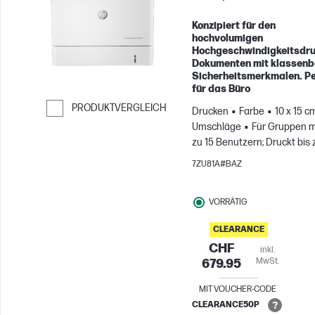
Konzipiert für den
hochvolumigen
Hochgeschwindigkeitsdru
Dokumenten mit klassenb
Sicherheitsmerkmalen. Pe
für das Büro
PRODUKTVERGLEICH
Drucken
Farbe
10 x 15 cm
Umschläge
Für Gruppen mi
Weiter zum Vergleichen
zu 15 Benutzern; Druckt bis 
8.500 Seiten pro Monat
7ZU81A#BAZ
VORRÄTIG
CLEARANCE
CHF
inkl.
MwSt.
679.95
MIT VOUCHER-CODE
CLEARANCE50P