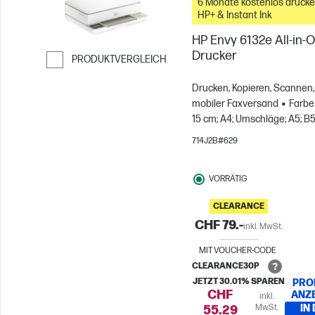
6 Monate kostenlos drucke
HP+ & Instant Ink
HP Envy 6132e All-in-
Drucker
PRODUKTVERGLEICH
Weiter zum Vergleichen
Drucken, Kopieren, Scannen,
mobiler Faxversand
Farbe
15 cm; A4; Umschläge; A5; B5
DL; C6
Für Gruppen mit bis
714J2B#629
Benutzern; Druckt bis zu 10
pro Monat
VORRÄTIG
CLEARANCE
CHF 79.-
inkl. MwSt.
MIT VOUCHER-CODE
CLEARANCE30P
JETZT 30.01% SPAREN
PRO
CHF
ANZ
inkl.
MwSt.
IN
55.29