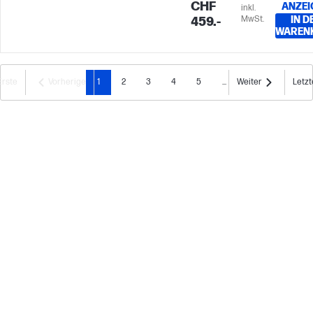
CHF
ANZEI
inkl.
MwSt.
IN D
459.-
WAREN
Erste
Vorherige
1
2
3
4
5
...
Weiter
Letzt