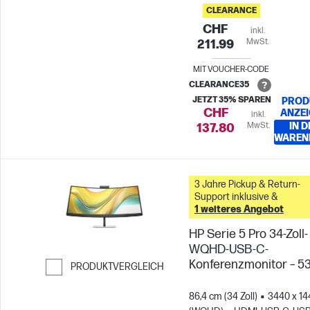
CLEARANCE
CHF
inkl.
MwSt.
211.99
MIT VOUCHER-CODE
CLEARANCE35
JETZT 35% SPAREN
PROD
CHF
ANZE
inkl.
MwSt.
IN D
137.80
WAREN
3 Jahre Pickup & Return-
Support inklusive &
1 weiteres Angebot
HP Serie 5 Pro 34-Zoll-
WQHD-USB-C-
Konferenzmonitor – 
PRODUKTVERGLEICH
Weiter zum Vergleichen
86,4 cm (34 Zoll)
3440 x 14