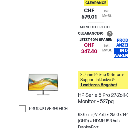
CLEARANCE
CHF
inkl.
MwSt.
579.01
MIT VOUCHER-CODE
CLEARANCE40
JETZT 40% SPAREN
PROD
CHF
ANZE
inkl.
MwSt.
IN 
347.40
WAREN
3 Jahre Pickup & Return-
Support inklusive &
1 weiteres Angebot
HP Serie 5 Pro 27-Zoll
Monitor – 527pq
PRODUKTVERGLEICH
68,6 cm (27 Zoll)
2560 x 14
Weiter zum Vergleichen
(QHD)
HDMI; USB hub;
DisplayPort