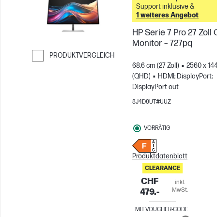
Support inklusive &
1 weiteres Angebot
HP Serie 7 Pro 27 Zoll
Monitor – 727pq
PRODUKTVERGLEICH
68,6 cm (27 Zoll)
2560 x 14
Weiter zum Vergleichen
(QHD)
HDMI; DisplayPort;
DisplayPort out
8J4D8UT#UUZ
VORRÄTIG
Produktdatenblatt
CLEARANCE
CHF
inkl.
MwSt.
479.-
MIT VOUCHER-CODE