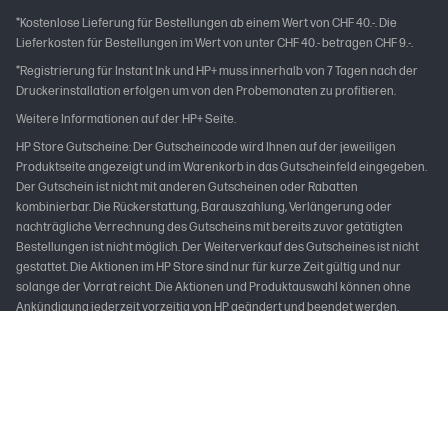
*Kostenlose Lieferung für Bestellungen ab einem Wert von CHF 40.-. Die
Lieferkosten für Bestellungen im Wert von unter CHF 40.- betragen CHF 9.-.
*Registrierung für Instant Ink und HP+ muss innerhalb von 7 Tagen nach der
Druckerinstallation erfolgen um von den Probemonaten zu profitieren.
Weitere Informationen auf der HP+ Seite.
HP Store Gutscheine: Der Gutscheincode wird Ihnen auf der jeweiligen
Produktseite angezeigt und im Warenkorb in das Gutscheinfeld eingegeben.
Der Gutschein ist nicht mit anderen Gutscheinen oder Rabatten
kombinierbar. Die Rückerstattung, Barauszahlung, Verlängerung oder
nachträgliche Verrechnung des Gutscheins mit bereits zuvor getätigten
Bestellungen ist nicht möglich. Der Weiterverkauf des Gutscheines ist nicht
gestattet. Die Aktionen im HP Store sind nur für kurze Zeit gültig und nur
solange der Vorrat reicht. Die Aktionen und Produktauswahl können ohne
Ankündigung jederzeit vorzeitig von HP geändert und beendet werden.
Preisänderungen, Zwischenverkauf und Irrtümer vorbehalten. Die Produkte
sind nur in begrenzten Stückzahlen vorhanden. HP empfohlene Zahlungsart
für schnelle und sichere Lieferung sind Kreditkarte und PayPal, da die Ware
erst bei Zahlungseingang verbindlich zugebucht wird.
Nicht alle Funktionen stehen in allen Editionen oder Versionen von Windows
zur Verfügung. Das System erfordert möglicherweise aktualisierte und/oder