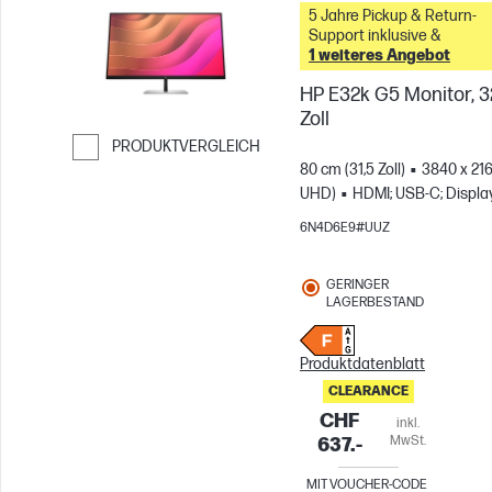
5 Jahre Pickup & Return-
Support inklusive &
1 weiteres Angebot
HP E32k G5 Monitor, 3
Zoll
PRODUKTVERGLEICH
80 cm (31,5 Zoll)
3840 x 216
Weiter zum Vergleichen
UHD)
HDMI; USB-C; Displa
6N4D6E9#UUZ
GERINGER
LAGERBESTAND
Produktdatenblatt
CLEARANCE
CHF
inkl.
MwSt.
637.-
MIT VOUCHER-CODE