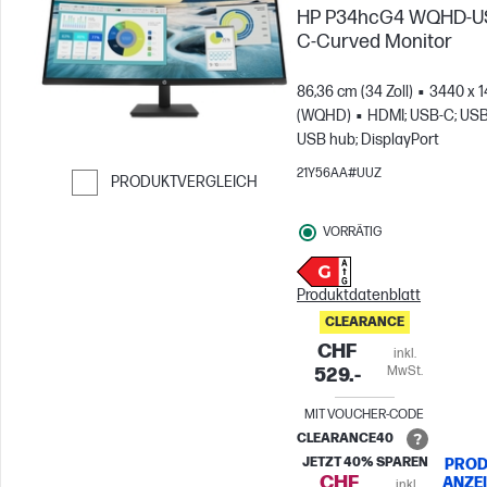
HP P34hcG4 WQHD-U
C-Curved Monitor
86,36 cm (34 Zoll)
3440 x 
(WQHD)
HDMI; USB-C; USB
USB hub; DisplayPort
21Y56AA#UUZ
PRODUKTVERGLEICH
Weiter zum Vergleichen
VORRÄTIG
Produktdatenblatt
CLEARANCE
CHF
inkl.
MwSt.
529.-
MIT VOUCHER-CODE
CLEARANCE40
JETZT 40% SPAREN
PROD
CHF
ANZE
inkl.