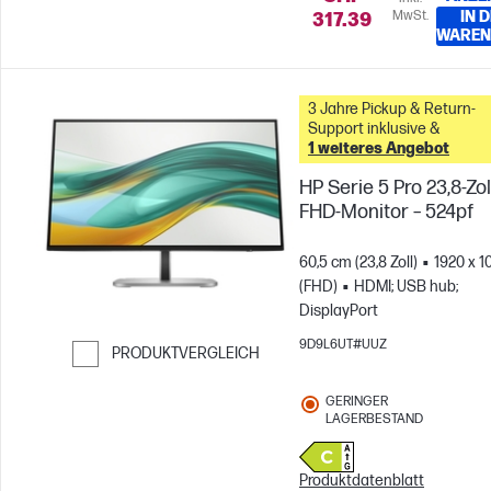
MwSt.
IN 
317.39
WAREN
3 Jahre Pickup & Return-
Support inklusive &
1 weiteres Angebot
HP Serie 5 Pro 23,8-Zol
FHD-Monitor – 524pf
60,5 cm (23,8 Zoll)
1920 x 1
(FHD)
HDMI; USB hub;
DisplayPort
9D9L6UT#UUZ
PRODUKTVERGLEICH
Weiter zum Vergleichen
GERINGER
LAGERBESTAND
Produktdatenblatt