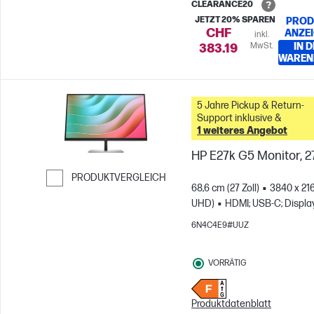
CLEARANCE20
JETZT 20% SPAREN
PROD
CHF
ANZE
inkl.
MwSt.
IN 
383.19
WAREN
5 Jahre Pickup & Return-
Support inklusive &
1 weiteres Angebot
HP E27k G5 Monitor, 27
PRODUKTVERGLEICH
68,6 cm (27 Zoll)
3840 x 21
Weiter zum Vergleichen
UHD)
HDMI; USB-C; Displa
6N4C4E9#UUZ
VORRÄTIG
Produktdatenblatt