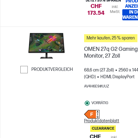
JETZT 20% SPAREN
PROD
CHF
ANZE
inkl.
MwSt.
IN 
173.54
WAREN
Mehr kaufen, 25 % sparen
OMEN 27q G2 Gaming
Monitor, 27 Zoll
PRODUKTVERGLEICH
68,6 cm (27 Zoll)
2560 x 14
(QHD)
HDMI; DisplayPort
Weiter zum Vergleichen
AV4H6E9#UUZ
VORRÄTIG
Produktdatenblatt
CLEARANCE
CHF
inkl.