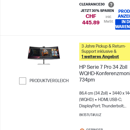
CLEARANCE30
JETZT 30% SPAREN
PROD
CHF
ANZE
inkl.
MwSt.
IN 
445.89
WAREN
3 Jahre Pickup & Return-
Support inklusive &
1 weiteres Angebot
HP Serie 7 Pro 34 Zoll
WQHD-Konferenzmonit
734pm
PRODUKTVERGLEICH
Weiter zum Vergleichen
86,4 cm (34 Zoll)
3440 x 14
(WQHD)
HDMI; USB-C;
DisplayPort; Thunderbolt;
DisplayPort out
8K157UT#UUZ