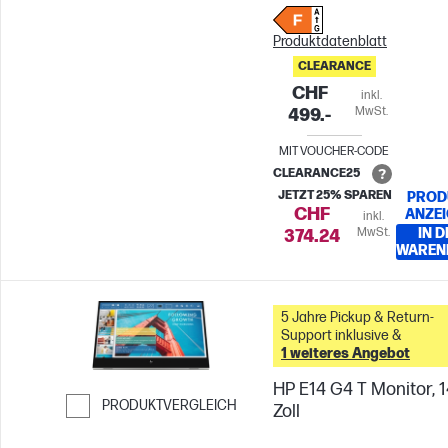
Produktdatenblatt
CLEARANCE
CHF
inkl.
MwSt.
499.-
MIT VOUCHER-CODE
CLEARANCE25
JETZT 25% SPAREN
PROD
CHF
ANZE
inkl.
MwSt.
IN D
374.24
WAREN
5 Jahre Pickup & Return-
Support inklusive &
1 weiteres Angebot
HP E14 G4 T Monitor, 
PRODUKTVERGLEICH
Zoll
Weiter zum Vergleichen