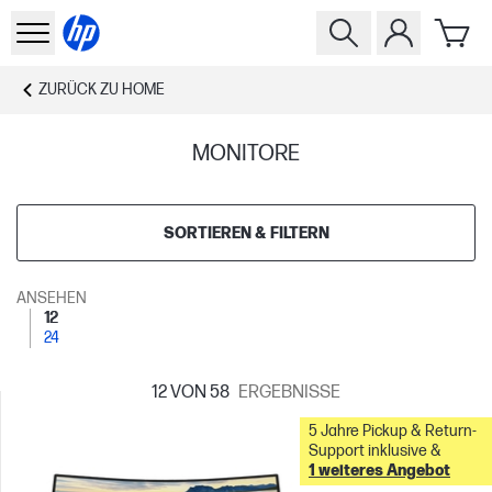
ZURÜCK ZU
HOME
MONITORE
SORTIEREN & FILTERN
ANSEHEN
12
24
12
VON 58
ERGEBNISSE
5 Jahre Pickup & Return-
Support inklusive &
1 weiteres Angebot