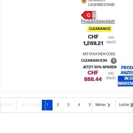
GERINGER
LAGERBESTAND
Produktdatenblatt
CLEARANCE
CHF
inkl.
MwSt.
1,269.21
MIT VOUCHER-CODE
CLEARANCE30
JETZT 30% SPAREN
PROD
CHF
ANZE
inkl.
MwSt.
IN 
888.44
WAREN
Erste
Vorherige
1
2
3
4
5
Weiter
Letzte