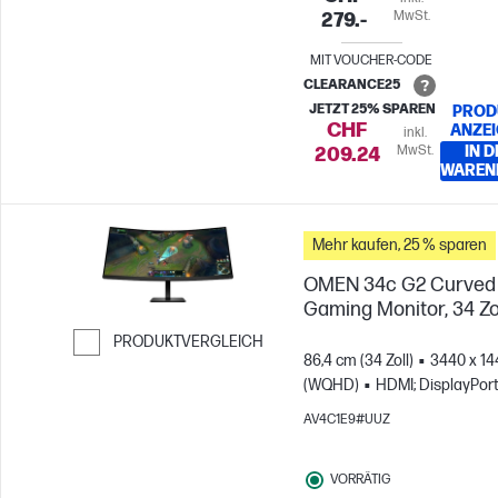
MwSt.
279.-
MIT VOUCHER-CODE
CLEARANCE25
JETZT 25% SPAREN
PROD
CHF
ANZE
inkl.
MwSt.
IN D
209.24
WAREN
Mehr kaufen, 25 % sparen
OMEN 34c G2 Curved
Gaming Monitor, 34 Zo
PRODUKTVERGLEICH
86,4 cm (34 Zoll)
3440 x 14
Weiter zum Vergleichen
(WQHD)
HDMI; DisplayPor
AV4C1E9#UUZ
VORRÄTIG