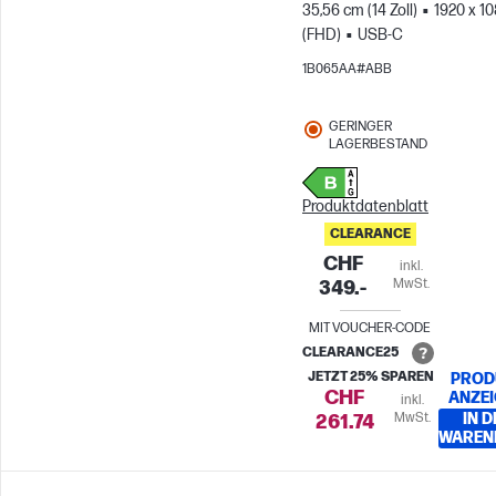
35,56 cm (14 Zoll)
1920 x 1
(FHD)
USB-C
1B065AA#ABB
GERINGER
LAGERBESTAND
Produktdatenblatt
CLEARANCE
CHF
inkl.
MwSt.
349.-
MIT VOUCHER-CODE
CLEARANCE25
JETZT 25% SPAREN
PROD
CHF
ANZE
inkl.
MwSt.
IN D
261.74
WAREN