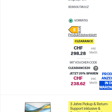
9D9S0UT#UUZ
VORRÄTIG
Produktdatenblatt
CLEARANCE
CHF
inkl.
MwSt.
298.28
MIT VOUCHER-CODE
CLEARANCE20
JETZT 20% SPAREN
PROD
CHF
ANZE
inkl.
MwSt.
IN 
238.62
WAREN
3 Jahre Pickup & Return-
Support inklusive &