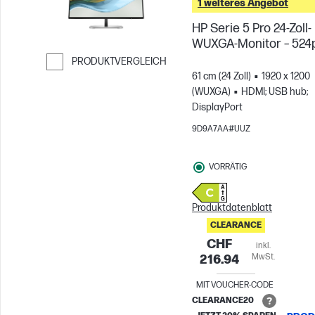
1 weiteres Angebot
HP Serie 5 Pro 24-Zoll-
WUXGA-Monitor – 524
PRODUKTVERGLEICH
61 cm (24 Zoll)
1920 x 1200
Weiter zum Vergleichen
(WUXGA)
HDMI; USB hub;
DisplayPort
9D9A7AA#UUZ
VORRÄTIG
Produktdatenblatt
CLEARANCE
CHF
inkl.
MwSt.
216.94
MIT VOUCHER-CODE
CLEARANCE20