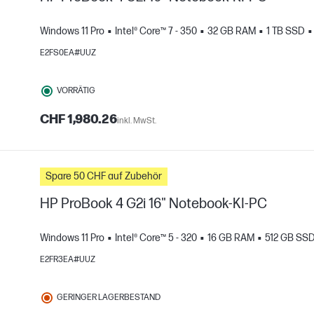
Windows 11 Pro
Intel® Core™ 7 - 350
32 GB RAM
1 TB SSD
H
E2FS0EA#UUZ
gleichen
VORRÄTIG
CHF 1,980.26
inkl. MwSt.
Spare 50 CHF auf Zubehör
HP ProBook 4 G2i 16" Notebook-KI-PC
Windows 11 Pro
Intel® Core™ 5 - 320
16 GB RAM
512 GB SS
H
E2FR3EA#UUZ
gleichen
GERINGER LAGERBESTAND