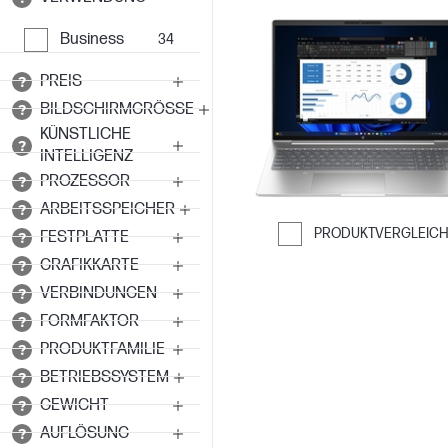
Business
34
PREIS
BILDSCHIRMGRÖSSE
KÜNSTLICHE
INTELLIGENZ
PROZESSOR
ARBEITSSPEICHER
PRODUKTVERGLEIC
FESTPLATTE
Weiter zum Ver
GRAFIKKARTE
VERBINDUNGEN
FORMFAKTOR
PRODUKTFAMILIE
BETRIEBSSYSTEM
GEWICHT
AUFLÖSUNG