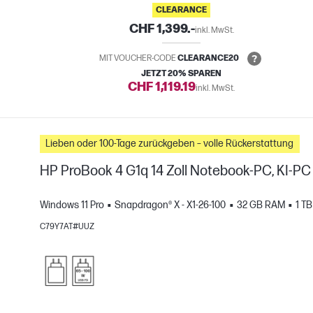
CLEARANCE
CHF 1,399.-
inkl. MwSt.
MIT VOUCHER-CODE
CLEARANCE20
JETZT 20% SPAREN
CHF 1,119.19
inkl. MwSt.
Lieben oder 100-Tage zurückgeben – volle Rückerstattung
HP ProBook 4 G1q 14 Zoll Notebook-PC, KI-PC
Windows 11 Pro
Snapdragon® X - X1-26-100
32 GB RAM
1 T
H
C79Y7AT#UUZ
gleichen