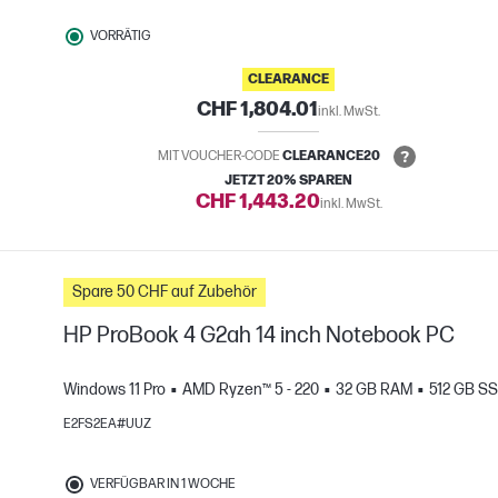
VORRÄTIG
CLEARANCE
CHF 1,804.01
inkl. MwSt.
MIT VOUCHER-CODE
CLEARANCE20
JETZT 20% SPAREN
CHF 1,443.20
inkl. MwSt.
Spare 50 CHF auf Zubehör
HP ProBook 4 G2ah 14 inch Notebook PC
Windows 11 Pro
AMD Ryzen™ 5 - 220
32 GB RAM
512 GB S
H
E2FS2EA#UUZ
gleichen
VERFÜGBAR IN 1 WOCHE