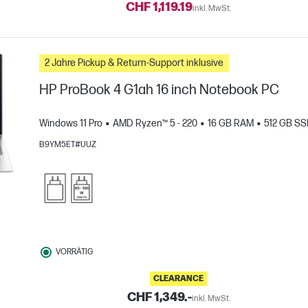
CHF 1,119.19
inkl. MwSt.
2 Jahre Pickup & Return-Support inklusive
HP ProBook 4 G1ah 16 inch Notebook PC
Windows 11 Pro
AMD Ryzen™ 5 - 220
16 GB RAM
512 GB S
B9YM5ET#UUZ
H
gleichen
VORRÄTIG
CLEARANCE
CHF 1,349.-
inkl. MwSt.