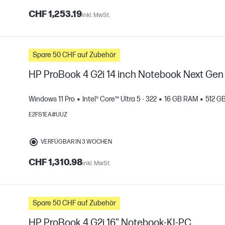
CHF 1,253.19
inkl. MwSt.
Spare 50 CHF auf Zubehör
HP ProBook 4 G2i 14 inch Notebook Next Gen
Windows 11 Pro
Intel® Core™ Ultra 5 - 322
16 GB RAM
512 G
H
E2FS1EA#UUZ
gleichen
VERFÜGBAR IN 3 WOCHEN
CHF 1,310.98
inkl. MwSt.
Spare 50 CHF auf Zubehör
HP ProBook 4 G2i 16" Notebook-KI-PC