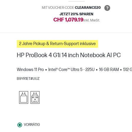
MIT VOUCHER-CODE
CLEARANCE20
JETZT 20% SPAREN
CHF 1,079.19
inkl. MwSt.
2 Jahre Pickup & Return-Support inklusive
HP ProBook 4 G1i 14 inch Notebook AI PC
Windows 11 Pro
Intel® Core™ Ultra 5 - 225U
16 GB RAM
512 
H
B9YR1ET#UUZ
gleichen
VORRÄTIG