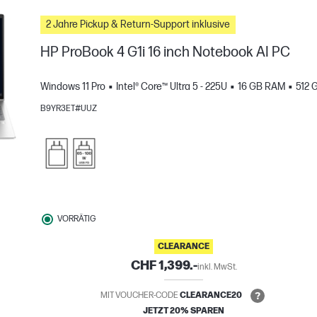
2 Jahre Pickup & Return-Support inklusive
HP ProBook 4 G1i 16 inch Notebook AI PC
Windows 11 Pro
Intel® Core™ Ultra 5 - 225U
16 GB RAM
512 
B9YR3ET#UUZ
H
gleichen
VORRÄTIG
CLEARANCE
CHF 1,399.-
inkl. MwSt.
MIT VOUCHER-CODE
CLEARANCE20
JETZT 20% SPAREN