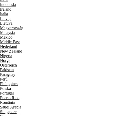
Indonesia
Ireland
Italia
Latvija
Lietuva
Magyarország
Malaysia
México
Middle East
Nederland
New Zealand
Nigeria
Norge
Österreich
Pakistan
Paraguay
Perú
Philippines
Polska
Portugal
Puerto Rico
România
Saudi Arabia
Singapore