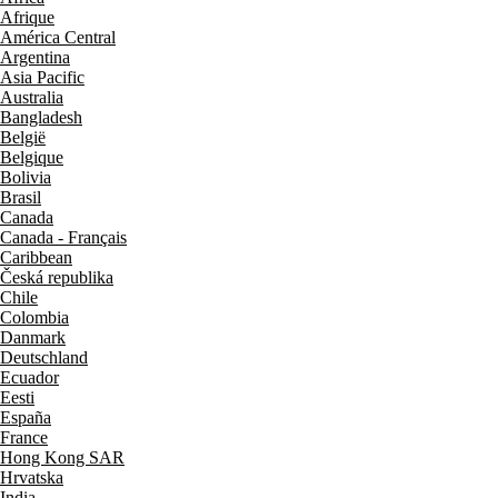
Afrique
América Central
Argentina
Asia Pacific
Australia
Bangladesh
België
Belgique
Bolivia
Brasil
Canada
Canada - Français
Caribbean
Česká republika
Chile
Colombia
Danmark
Deutschland
Ecuador
Eesti
España
France
Hong Kong SAR
Hrvatska
India