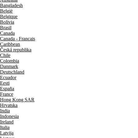
Bangladesh
België
Belgique
Bolivia
Brasil
Canada
Canada - Français
Caribbean
Česká republika
Chile
Colombia
Danmark
Deutschland
Ecuador
Eesti
España
France
Hong Kong SAR
Hrvatska
India
Indonesia
Ireland
Italia
Latvija