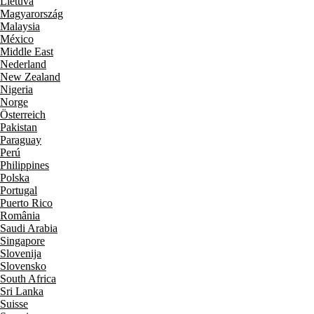
Lietuva
Magyarország
Malaysia
México
Middle East
Nederland
New Zealand
Nigeria
Norge
Österreich
Pakistan
Paraguay
Perú
Philippines
Polska
Portugal
Puerto Rico
România
Saudi Arabia
Singapore
Slovenija
Slovensko
South Africa
Sri Lanka
Suisse