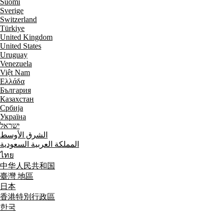
Suomi
Sverige
Switzerland
Türkiye
United Kingdom
United States
Uruguay
Venezuela
Việt Nam
Ελλάδα
България
Казахстан
Србија
Україна
ישראל
الشرق الأوسط
المملكة العربية السعودية
ไทย
中华人民共和国
臺灣 地區
日本
香港特別行政區
한국