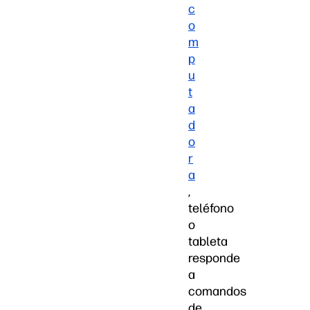
c
o
m
p
u
t
a
d
o
r
a
,
teléfono
o
tableta
responde
a
comandos
de