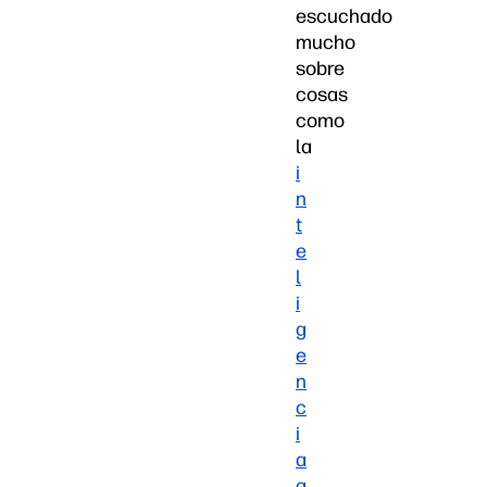
escuchado
mucho
sobre
cosas
como
la
i
n
t
e
l
i
g
e
n
c
i
a
a