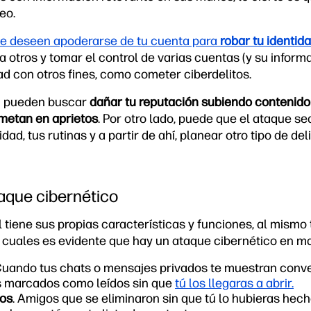
eo.
e deseen apoderarse de tu cuenta para
robar tu identid
 a otros y tomar el control de varias cuentas (y su info
dad con otros fines, como cometer ciberdelitos.
n pueden buscar
dañar tu reputación subiendo contenido 
metan en aprietos
. Por otro lado, puede que el ataque se
dad, tus rutinas y a partir de ahí, planear otro tipo de deli
aque cibernético
al tiene sus propias características y funciones, al mis
 cuales es evidente que hay un ataque cibernético en m
Cuando tus chats o mensajes privados te muestran conv
s marcados como leídos sin que
tú los llegaras a abrir.
dos
. Amigos que se eliminaron sin que tú lo hubieras he