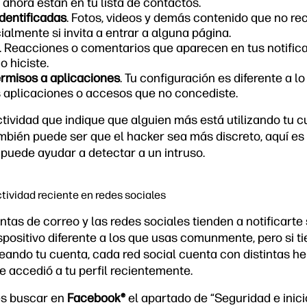
ahora están en tu lista de contactos.
dentificadas
. Fotos, videos y demás contenido que no r
almente si invita a entrar a alguna página.
. Reacciones o comentarios que aparecen en tus notific
o hiciste.
rmisos a aplicaciones
. Tu configuración es diferente a l
 aplicaciones o accesos que no concediste.
actividad que indique que alguien más está utilizando tu 
mbién puede ser que el hacker sea más discreto, aquí es 
 puede ayudar a detectar a un intruso.
ctividad reciente en redes sociales
entas de correo y las redes sociales tienden a notificarte 
spositivo diferente a los que usas comunmente, pero si 
eando tu cuenta, cada red social cuenta con distintas h
e accedió a tu perfil recientemente.
es buscar en
Facebook®
el apartado de “Seguridad e inici