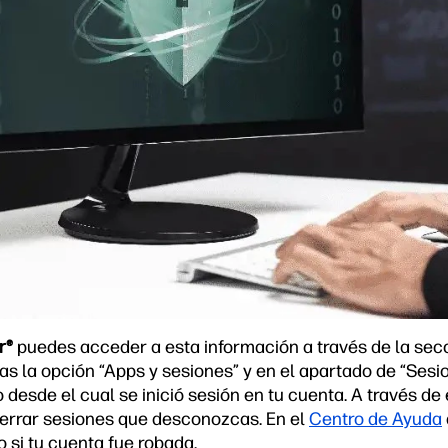
r®
puedes acceder a esta información a través de la sec
as la opción “Apps y sesiones” y en el apartado de “Sesio
o desde el cual se inició sesión en tu cuenta. A través d
errar sesiones que desconozcas. En el
Centro de Ayuda
 si tu cuenta fue robada.