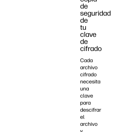
de
seguridad
de
tu
clave
de
cifrado
Cada
archivo
cifrado
necesita
una
clave
para
descifrar
el
archivo
y