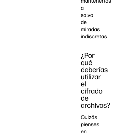
mantenerlos
a
salvo
de
miradas
indiscretas.
¿Por
qué
deberías
utilizar
el
cifrado
de
archivos?
Quizás
pienses
en