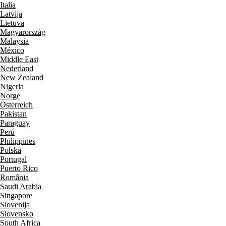
Italia
Latvija
Lietuva
Magyarország
Malaysia
México
Middle East
Nederland
New Zealand
Nigeria
Norge
Österreich
Pakistan
Paraguay
Perú
Philippines
Polska
Portugal
Puerto Rico
România
Saudi Arabia
Singapore
Slovenija
Slovensko
South Africa