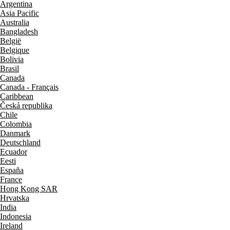
Argentina
Asia Pacific
Australia
Bangladesh
België
Belgique
Bolivia
Brasil
Canada
Canada - Français
Caribbean
Česká republika
Chile
Colombia
Danmark
Deutschland
Ecuador
Eesti
España
France
Hong Kong SAR
Hrvatska
India
Indonesia
Ireland