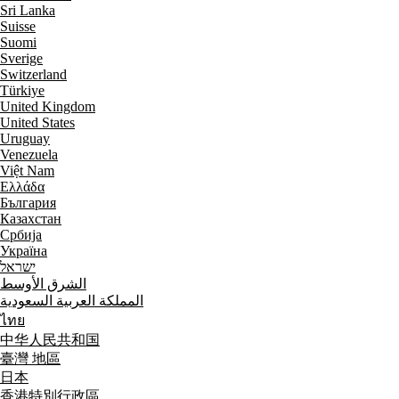
Sri Lanka
Suisse
Suomi
Sverige
Switzerland
Türkiye
United Kingdom
United States
Uruguay
Venezuela
Việt Nam
Ελλάδα
България
Казахстан
Србија
Україна
ישראל
الشرق الأوسط
المملكة العربية السعودية
ไทย
中华人民共和国
臺灣 地區
日本
香港特別行政區