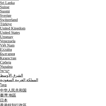
Sri Lanka
Suisse
Suomi
Sverige
Switzerland
Türkiye
United Kingdom
United States
Uruguay
Venezuela
Việt Nam
Ελλάδα
България
Казахстан
Србија
Україна
ישראל
الشرق الأوسط
المملكة العربية السعودية
ไทย
中华人民共和国
臺灣 地區
日本
香港特別行政區