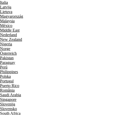
Italia
Latvija
Lietuva
Magyarország
Malaysia
México
Middle East
Nederland
New Zealand
Nigeria
Norge
Österreich
Pakistan
Paraguay
Perú
Philippines
Polska
Portugal
Puerto Rico
România
Saudi Arabia
Singapore
Slovenija
Slovensko
South Africa