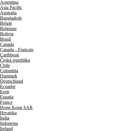
Argentina
Asia Pacific
Australia
Bangladesh
België
Belgique
Bolivia
Brasil
Canada
Canada - Français
Caribbean
Česká republika
Chile
Colombia
Danmark
Deutschland
Ecuador
Eesti
España
France
Hong Kong SAR
Hrvatska
India
Indonesia
Ireland