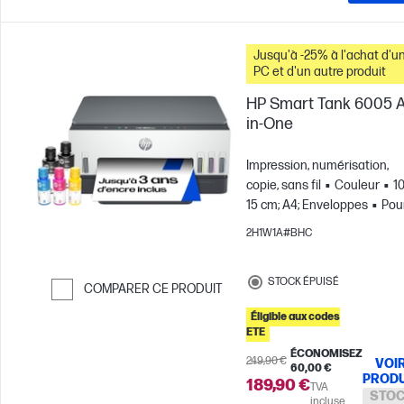
Jusqu'à -25% à l'achat d'u
PC et d'un autre produit
HP Smart Tank 6005 Al
in-One
Impression, numérisation,
copie, sans fil
Couleur
10
15 cm; A4; Enveloppes
Pou
des équipes de 3 utilisateurs
2H1W1A#BHC
Jusqu'à 800 pages par mois
STOCK ÉPUISÉ
COMPARER CE PRODUIT
Passer pour comparer
Éligible aux codes
ETE
ÉCONOMISEZ
249,90 €
VOI
60,00 €
PRODU
189,90 €
TVA
STOC
incluse