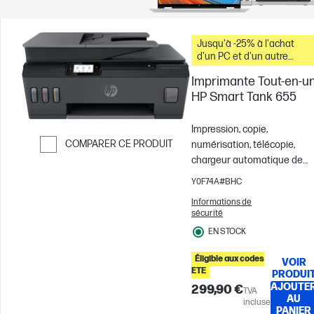
Jusqu'à -25% à l'achat
d'un PC et d'un autre
produit
Imprimante Tout-en-u
HP Smart Tank 655
Impression, copie,
COMPARER CE PRODUIT
numérisation, télécopie,
chargeur automatique de
Passer pour comparer
documents et sans
Y0F74A#BHC
fil
Couleur
10 x 15 cm; A4
Informations de
Enveloppes
Pour des
sécurité
équipes de 3 utilisateurs;
EN STOCK
Jusqu'à 800 pages par mois
Éligible aux codes
VOIR
ETE
PRODUI
AJOUTE
299,90 €
TVA
AU
incluse
PANIER