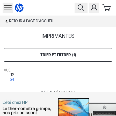
RETOUR À
PAGE D'ACCUEIL
IMPRIMANTES
TRIER ET FILTRER
(
1
)
VUE
12
24
2
DE 5
RÉSULTATS