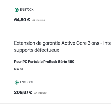
EN STOCK
64,80 €
TVA incluse
Extension de garantie Active Care 3 ans – Int
supports défectueux
Pour PC Portable ProBook Série 400
U18L0E
EN STOCK
209,87 €
TVA incluse