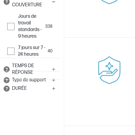
COUVERTURE
Jours de
travail
338
standards -
9 heures
7 jours sur 7 -
40
24 heures
TEMPS DE
RÉPONSE
Type de support
DURÉE