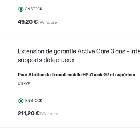
EN STOCK
49,20 €
TVA incluse
Extension de garantie Active Care 3 ans – Int
supports défectueux
Pour Station de Travail mobile HP Zbook G7 et supérieur
U17XYE
EN STOCK
211,20 €
TVA incluse