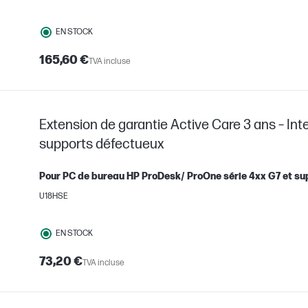
EN STOCK
165,60 €
TVA incluse
Extension de garantie Active Care 3 ans – Int
supports défectueux
Pour PC de bureau HP ProDesk/ ProOne série 4xx G7 et su
U18HSE
EN STOCK
73,20 €
TVA incluse