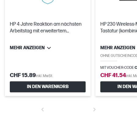
HP 4 Jahre Reaktion am nächsten
HP 230 Wireless-
Arbeitstag mit erweitertem
Tastatur (kombini
Austauschservice großes Display
Hardware-Support
MEHR ANZEIGEN
MEHR ANZEIGEN
OHNE GUTSCHEINCO
MIT VOUCHER-CODE
C
CHF 15.89
CHF 41.54
inkl. MwSt.
inkl. M
IN DEN WARENKORB
IN DEN 
Mehr Anschlüsse. Mehr Flexibilität.