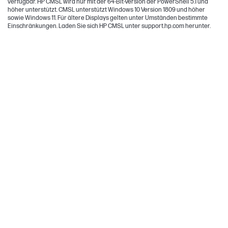
verfügbar. HP CMSL wird nur mit der 64-Bit-Version der PowerShell 5.1 und
höher unterstützt. CMSL unterstützt Windows 10 Version 1809 und höher
sowie Windows 11. Für ältere Displays gelten unter Umständen bestimmte
Einschränkungen. Laden Sie sich HP CMSL unter support.hp.com herunter.