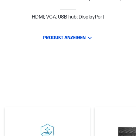
HDMI; VGA; USB hub; DisplayPort
PRODUKT ANZEIGEN
BESTSELLER
CARE PACKS
M