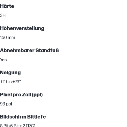
Härte
3H
Höhenverstellung
150 mm
Abnehmbarer Standfuß
Yes
Neigung
-5° bis +23°
Pixel pro Zoll (ppi)
93 ppi
Bildschirm Bittiefe
8 Bit (6 Bit + 2 FRC)