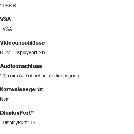
1 USB-B
VGA
1 VGA
Videoanschlüsse
HDMI; DisplayPort™-in
Audioanschluss
1 3,5-mm-Audiobuchse (Audioausgang)
Kartenlesegerät
Nein
DisplayPort™
1 DisplayPort™ 1.2