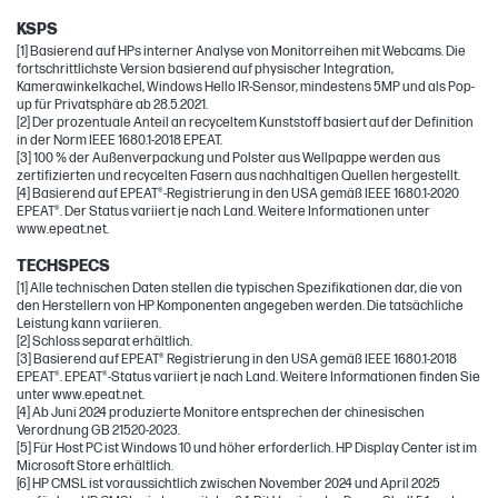
KSPS
[1] Basierend auf HPs interner Analyse von Monitorreihen mit Webcams. Die
fortschrittlichste Version basierend auf physischer Integration,
Kamerawinkelkachel, Windows Hello IR-Sensor, mindestens 5MP und als Pop-
up für Privatsphäre ab 28.5.2021.
[2] Der prozentuale Anteil an recyceltem Kunststoff basiert auf der Definition
in der Norm IEEE 1680.1-2018 EPEAT.
[3] 100 % der Außenverpackung und Polster aus Wellpappe werden aus
zertifizierten und recycelten Fasern aus nachhaltigen Quellen hergestellt.
[4] Basierend auf EPEAT®-Registrierung in den USA gemäß IEEE 1680.1-2020
EPEAT®. Der Status variiert je nach Land. Weitere Informationen unter
www.epeat.net.
TECHSPECS
[1] Alle technischen Daten stellen die typischen Spezifikationen dar, die von
den Herstellern von HP Komponenten angegeben werden. Die tatsächliche
Leistung kann variieren.
[2] Schloss separat erhältlich.
[3] Basierend auf EPEAT® Registrierung in den USA gemäß IEEE 1680.1-2018
EPEAT®. EPEAT®-Status variiert je nach Land. Weitere Informationen finden Sie
unter www.epeat.net.
[4] Ab Juni 2024 produzierte Monitore entsprechen der chinesischen
Verordnung GB 21520-2023.
[5] Für Host PC ist Windows 10 und höher erforderlich. HP Display Center ist im
Microsoft Store erhältlich.
[6] HP CMSL ist voraussichtlich zwischen November 2024 und April 2025