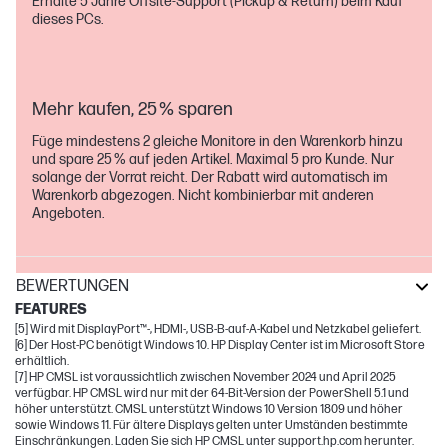
Erhalte 5 Jahre Offsite-Support (Pickup & Return) beim Kauf
dieses PCs.
Mehr kaufen, 25 % sparen
Füge mindestens 2 gleiche Monitore in den Warenkorb hinzu
und spare 25 % auf jeden Artikel. Maximal 5 pro Kunde. Nur
solange der Vorrat reicht. Der Rabatt wird automatisch im
Warenkorb abgezogen. Nicht kombinierbar mit anderen
Angeboten.
BEWERTUNGEN
FEATURES
[5] Wird mit DisplayPort™-, HDMI-, USB-B-auf-A-Kabel und Netzkabel geliefert.
[6] Der Host-PC benötigt Windows 10. HP Display Center ist im Microsoft Store
erhältlich.
[7] HP CMSL ist voraussichtlich zwischen November 2024 und April 2025
verfügbar. HP CMSL wird nur mit der 64-Bit-Version der PowerShell 5.1 und
höher unterstützt. CMSL unterstützt Windows 10 Version 1809 und höher
sowie Windows 11. Für ältere Displays gelten unter Umständen bestimmte
Einschränkungen. Laden Sie sich HP CMSL unter support.hp.com herunter.