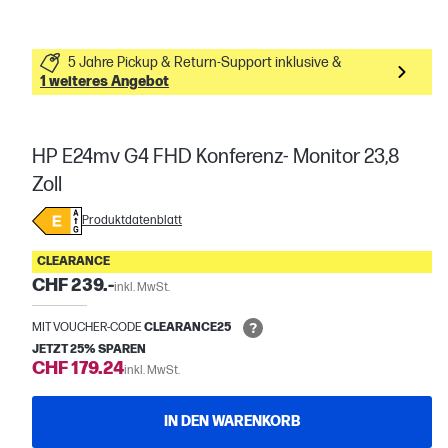
5 Jahre Pickup & Return-Support inklusive &
1 weiteres Angebot
HP E24mv G4 FHD Konferenz- Monitor 23,8
Zoll
Produktdatenblatt
CLEARANCE
CHF 239.-
inkl. MwSt.
MIT VOUCHER-CODE
CLEARANCE25
JETZT 25% SPAREN
CHF 179.24
inkl. MwSt.
IN DEN WARENKORB