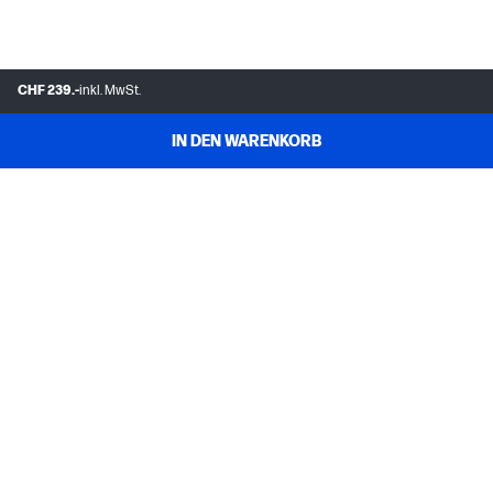
CHF 239.-
inkl. MwSt.
IN DEN WARENKORB
FAQs
MEIN HP
INSTANT INK
ÜBER UNS