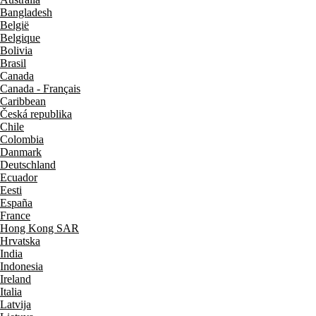
Bangladesh
België
Belgique
Bolivia
Brasil
Canada
Canada - Français
Caribbean
Česká republika
Chile
Colombia
Danmark
Deutschland
Ecuador
Eesti
España
France
Hong Kong SAR
Hrvatska
India
Indonesia
Ireland
Italia
Latvija