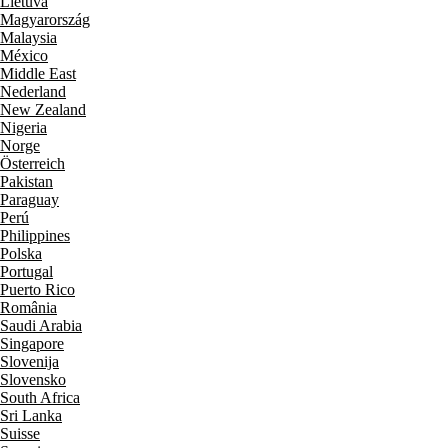
Lietuva
Magyarország
Malaysia
México
Middle East
Nederland
New Zealand
Nigeria
Norge
Österreich
Pakistan
Paraguay
Perú
Philippines
Polska
Portugal
Puerto Rico
România
Saudi Arabia
Singapore
Slovenija
Slovensko
South Africa
Sri Lanka
Suisse