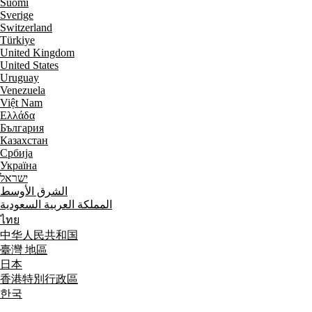
Suomi
Sverige
Switzerland
Türkiye
United Kingdom
United States
Uruguay
Venezuela
Việt Nam
Ελλάδα
България
Казахстан
Србија
Україна
ישראל
الشرق الأوسط
المملكة العربية السعودية
ไทย
中华人民共和国
臺灣 地區
日本
香港特別行政區
한국