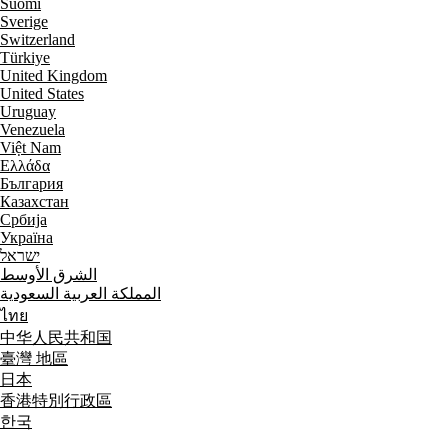
Suomi
Sverige
Switzerland
Türkiye
United Kingdom
United States
Uruguay
Venezuela
Việt Nam
Ελλάδα
България
Казахстан
Србија
Україна
ישראל
الشرق الأوسط
المملكة العربية السعودية
ไทย
中华人民共和国
臺灣 地區
日本
香港特別行政區
한국