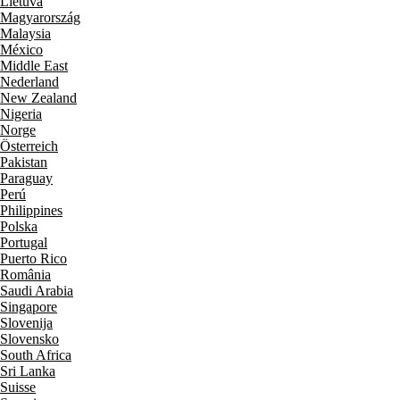
Lietuva
Magyarország
Malaysia
México
Middle East
Nederland
New Zealand
Nigeria
Norge
Österreich
Pakistan
Paraguay
Perú
Philippines
Polska
Portugal
Puerto Rico
România
Saudi Arabia
Singapore
Slovenija
Slovensko
South Africa
Sri Lanka
Suisse