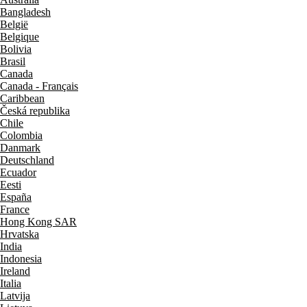
Bangladesh
België
Belgique
Bolivia
Brasil
Canada
Canada - Français
Caribbean
Česká republika
Chile
Colombia
Danmark
Deutschland
Ecuador
Eesti
España
France
Hong Kong SAR
Hrvatska
India
Indonesia
Ireland
Italia
Latvija