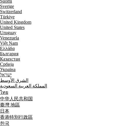
Suomi
Sverige
Switzerland
Türkiye
United Kingdom
United States
Uruguay
Venezuela
Việt Nam
Ελλάδα
България
Казахстан
Србија
Україна
ישראל
الشرق الأوسط
المملكة العربية السعودية
ไทย
中华人民共和国
臺灣 地區
日本
香港特別行政區
한국