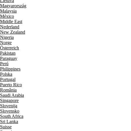
Lietuva
Magyarország
Malaysia
México
Middle East
Nederland
New Zealand
Nigeria
Norge
Österreich
Pakistan
Paraguay
Perú
Philippines
Polska
Portugal
Puerto Rico
România
Saudi Arabia
Singapore
Slovenija
Slovensko
South Africa
Sri Lanka
Suisse