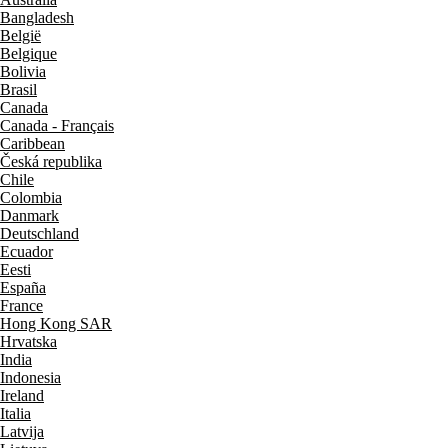
Bangladesh
België
Belgique
Bolivia
Brasil
Canada
Canada - Français
Caribbean
Česká republika
Chile
Colombia
Danmark
Deutschland
Ecuador
Eesti
España
France
Hong Kong SAR
Hrvatska
India
Indonesia
Ireland
Italia
Latvija