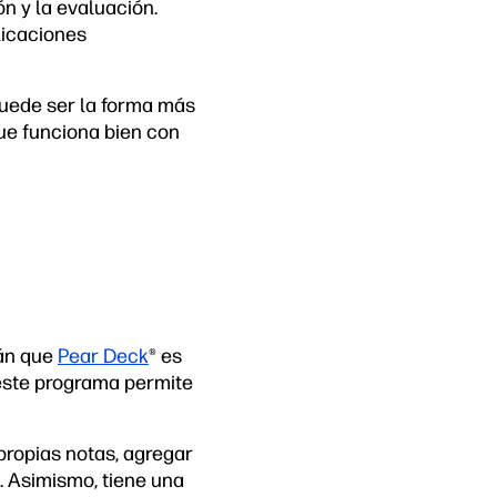
ón y la evaluación.
licaciones
puede ser la forma más
que funciona bien con
rán que
Pear Deck
®
es
 este programa permite
propias notas, agregar
. Asimismo, tiene una