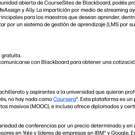
omunidad abierta de CourseSites de Blackboard, podés pr
feAssign y Ally. La impartición por medio de
streaming
ay
rincipales para los maestros que desean aprender, dent
ar por un sistema de gestión de aprendizaje (LMS por sus
 gratuita.
comunicarse con Blackboard para obtener una cotizació
chillerato y aspirantes a la universidad que quieran pro
erés, no hay nada como
Coursera
®
. Esta plataforma es u
rtos masivos (MOOC), e incluso ofrece diplomados y cert
ariedad de conferencias por un precio determinado y en
fesores en Yale y líderes de empresas en IBM
®
y Google. E