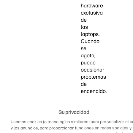
hardware
exclusiva
de
las
laptops.
Cuando
se
agota,
puede
ocasionar
problemas
de
encendido.
Por
suerte,
Su privacidad
es
Usamos cookies (o tecnologías similares) para personalizar el 
fácil
y los anuncios, para proporcionar funciones en redes sociales y
instalar