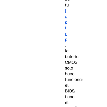
tu
l
a
p
t
o
p
,
la
batería
CMOS
solo
hace
funcionar
el
BIOS,
tiene
el