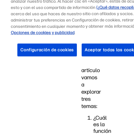
analizar nuestro tráfico. Al hacer clic en «Aceptar», estás de ac
una
esto y con el uso compartido de información
(¿Qué datos recopi
nueva
acerca del uso que haces de nuestro sitio con afiliados y socios
batería
administrar tus preferencias en Configuración de cookies, retirar
consentimiento en cualquier momento y obtener más informaci
CMOS
Opciones de cookies y publicidad
.
en
tu
laptop.
Configuración de cookies
Aceptar todas las cook
En
este
artículo
vamos
a
explorar
tres
temas:
¿Cuál
es la
función