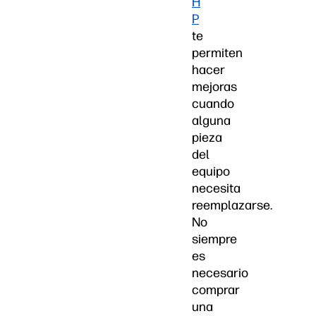
H
P
te
permiten
hacer
mejoras
cuando
alguna
pieza
del
equipo
necesita
reemplazarse.
No
siempre
es
necesario
comprar
una