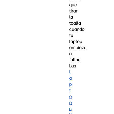
que
tirar
la
toalla
cuando
tu
laptop
empieza
a
fallar.
Las
l
a
p
t
o
p
s