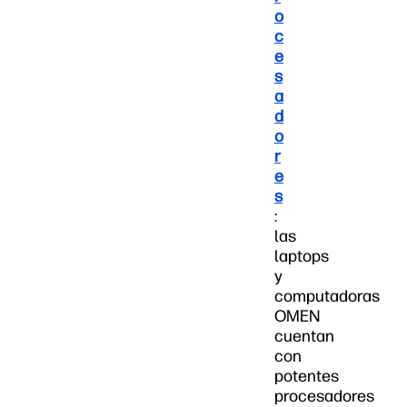
o
c
e
s
a
d
o
r
e
s
:
las
laptops
y
computadoras
OMEN
cuentan
con
potentes
procesadores