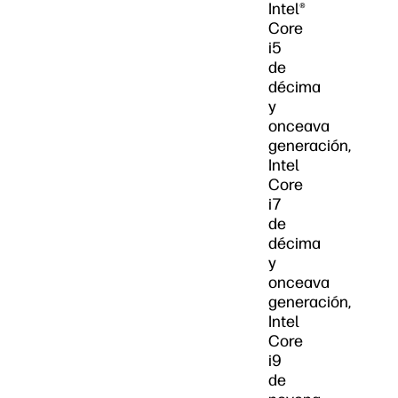
Intel®
Core
i5
de
décima
y
onceava
generación,
Intel
Core
i7
de
décima
y
onceava
generación,
Intel
Core
i9
de