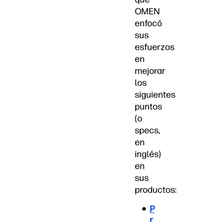
OMEN
enfocó
sus
esfuerzos
en
mejorar
los
siguientes
puntos
(o
specs,
en
inglés)
en
sus
productos:
P
r