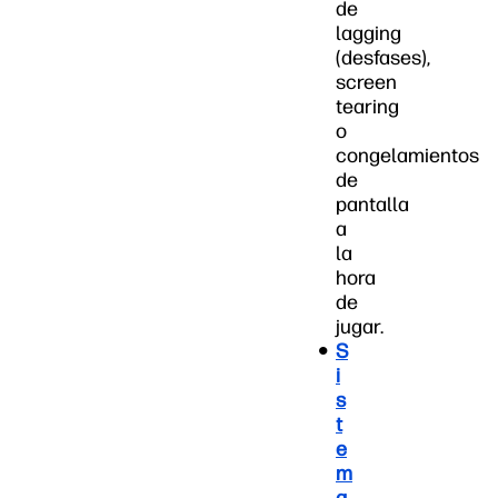
de
lagging
(desfases),
screen
tearing
o
congelamientos
de
pantalla
a
la
hora
de
jugar.
S
i
s
t
e
m