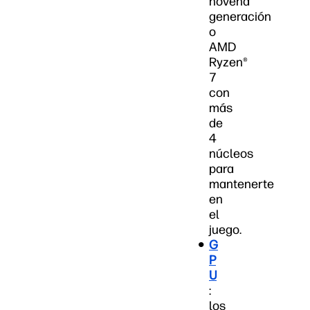
novena
generación
o
AMD
Ryzen®
7
con
más
de
4
núcleos
para
mantenerte
en
el
juego.
G
P
U
:
los