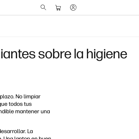
iantes sobre la higiene
plazo. No limpiar
que todos tus
indible mantener una
esarrollar. La
. Una laptop en buen