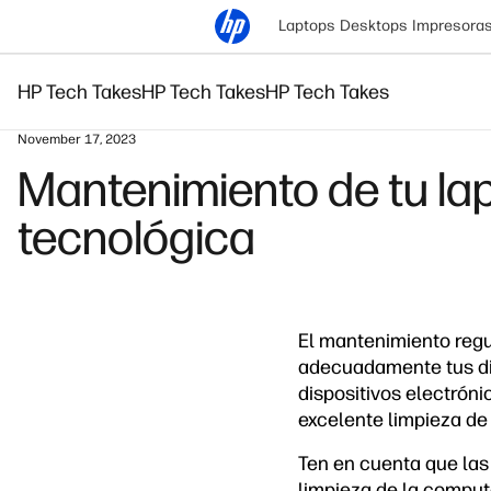
Laptops
Desktops
Impresora
HP Tech Takes
HP Tech Takes
HP Tech Takes
November 17, 2023
Mantenimiento de tu lap
tecnológica
El mantenimiento regu
adecuadamente tus disp
dispositivos electrón
excelente limpieza de 
Ten en cuenta que las 
limpieza de la comput