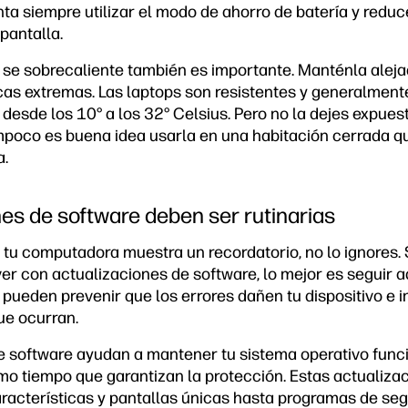
enta siempre utilizar el modo de ahorro de batería y redu
 pantalla.
p se sobrecaliente también es importante. Manténla alej
cas extremas. Las laptops son resistentes y generalmen
esde los 10° a los 32° Celsius. Pero no la dejes expuest
ampoco es buena idea usarla en una habitación cerrada 
a.
nes de software deben ser rutinarias
tu computadora muestra un recordatorio, no lo ignores. S
r con actualizaciones de software, lo mejor es seguir ad
 pueden prevenir que los errores dañen tu dispositivo e 
ue ocurran.
e software ayudan a mantener tu sistema operativo fun
o tiempo que garantizan la protección. Estas actualiz
racterísticas y pantallas únicas hasta programas de seg