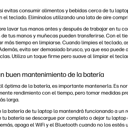
si evitas consumir alimentos y bebidas cerca de tu lapto
el teclado. Elimínalos utilizando una lata de aire compr
e lavar tus manos antes y después de trabajar en tu c
s de tus manos y muñecas pueden transferirse. Con el ti
r más tiempo en limpiarse. Cuando limpies el teclado, a
Además, evita ser demasiado brusco, ya que eso puede a
las. Utiliza un toque firme pero suave al limpiar el teclad
n buen mantenimiento de la batería
til óptima de la batería, es importante mantenerla. Es no
amente rendimiento con el tiempo, pero tomar medidas pre
ás larga.
la batería de tu laptop la mantendrá funcionando a un 
e tu batería se descargue por completo o dejar tu lapto
más, apaga el WiFi y el Bluetooth cuando no los estés u