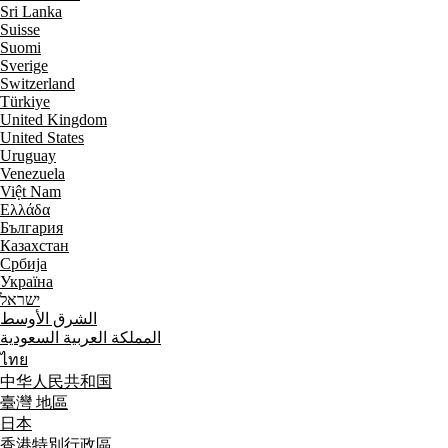
Sri Lanka
Suisse
Suomi
Sverige
Switzerland
Türkiye
United Kingdom
United States
Uruguay
Venezuela
Việt Nam
Ελλάδα
България
Казахстан
Србија
Україна
ישראל
الشرق الأوسط
المملكة العربية السعودية
ไทย
中华人民共和国
臺灣 地區
日本
香港特別行政區