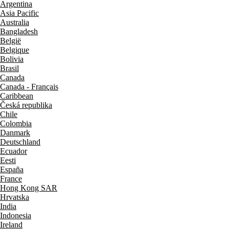
Argentina
Asia Pacific
Australia
Bangladesh
België
Belgique
Bolivia
Brasil
Canada
Canada - Français
Caribbean
Česká republika
Chile
Colombia
Danmark
Deutschland
Ecuador
Eesti
España
France
Hong Kong SAR
Hrvatska
India
Indonesia
Ireland