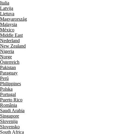
Italia
Latvija
Lietuva
Magyarország
Malaysia
México
Middle East
Nederland
New Zealand
Nigeria
Norge
Österreich
Pakistan
Paraguay
Perú
Philippines
Polska
Portugal
Puerto Rico
România
Saudi Arabia
Singapore
Slovenija
Slovensko
South Africa