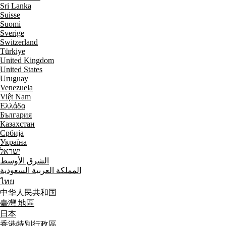
Sri Lanka
Suisse
Suomi
Sverige
Switzerland
Türkiye
United Kingdom
United States
Uruguay
Venezuela
Việt Nam
Ελλάδα
България
Казахстан
Србија
Україна
ישראל
الشرق الأوسط
المملكة العربية السعودية
ไทย
中华人民共和国
臺灣 地區
日本
香港特別行政區