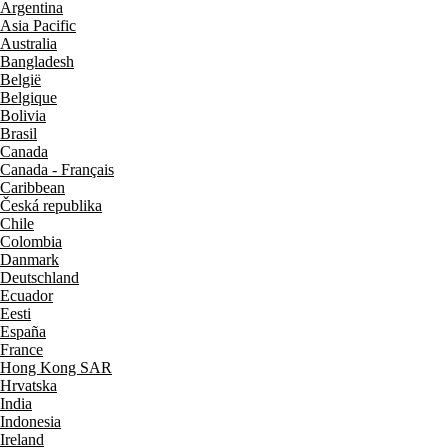
Argentina
Asia Pacific
Australia
Bangladesh
België
Belgique
Bolivia
Brasil
Canada
Canada - Français
Caribbean
Česká republika
Chile
Colombia
Danmark
Deutschland
Ecuador
Eesti
España
France
Hong Kong SAR
Hrvatska
India
Indonesia
Ireland