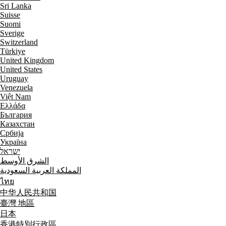
Sri Lanka
Suisse
Suomi
Sverige
Switzerland
Türkiye
United Kingdom
United States
Uruguay
Venezuela
Việt Nam
Ελλάδα
България
Казахстан
Србија
Україна
ישראל
الشرق الأوسط
المملكة العربية السعودية
ไทย
中华人民共和国
臺灣 地區
日本
香港特別行政區