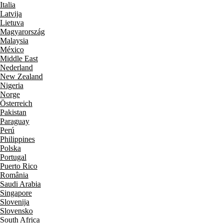
Italia
Latvija
Lietuva
Magyarország
Malaysia
México
Middle East
Nederland
New Zealand
Nigeria
Norge
Österreich
Pakistan
Paraguay
Perú
Philippines
Polska
Portugal
Puerto Rico
România
Saudi Arabia
Singapore
Slovenija
Slovensko
South Africa