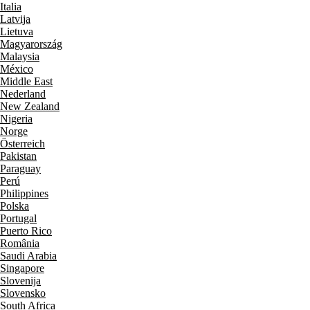
Italia
Latvija
Lietuva
Magyarország
Malaysia
México
Middle East
Nederland
New Zealand
Nigeria
Norge
Österreich
Pakistan
Paraguay
Perú
Philippines
Polska
Portugal
Puerto Rico
România
Saudi Arabia
Singapore
Slovenija
Slovensko
South Africa