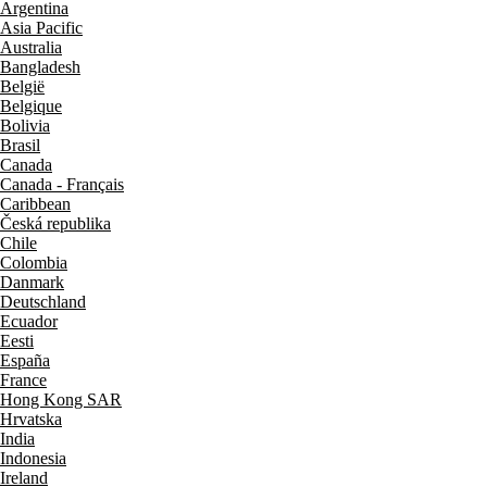
Argentina
Asia Pacific
Australia
Bangladesh
België
Belgique
Bolivia
Brasil
Canada
Canada - Français
Caribbean
Česká republika
Chile
Colombia
Danmark
Deutschland
Ecuador
Eesti
España
France
Hong Kong SAR
Hrvatska
India
Indonesia
Ireland