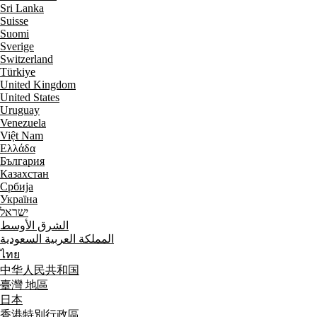
Sri Lanka
Suisse
Suomi
Sverige
Switzerland
Türkiye
United Kingdom
United States
Uruguay
Venezuela
Việt Nam
Ελλάδα
България
Казахстан
Србија
Україна
ישראל
الشرق الأوسط
المملكة العربية السعودية
ไทย
中华人民共和国
臺灣 地區
日本
香港特別行政區