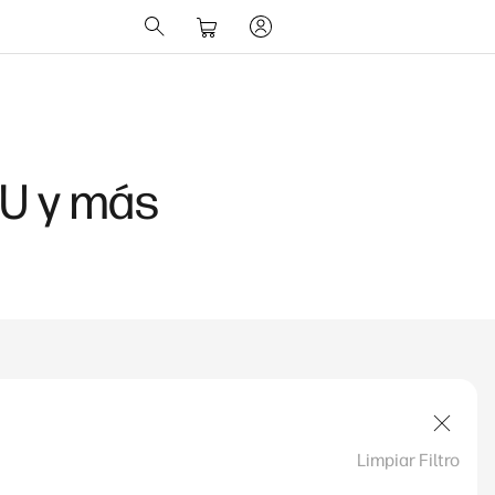
PU y más
Limpiar Filtro