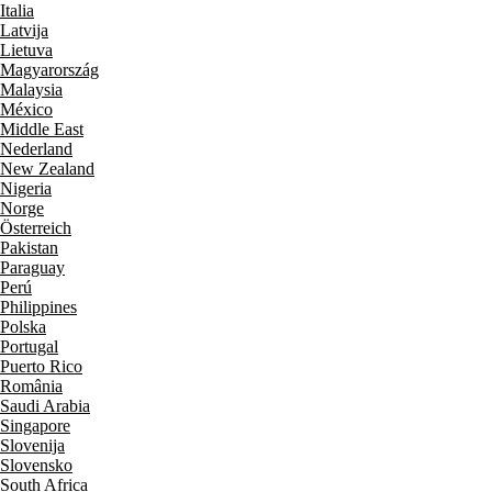
Italia
Latvija
Lietuva
Magyarország
Malaysia
México
Middle East
Nederland
New Zealand
Nigeria
Norge
Österreich
Pakistan
Paraguay
Perú
Philippines
Polska
Portugal
Puerto Rico
România
Saudi Arabia
Singapore
Slovenija
Slovensko
South Africa