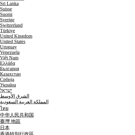
Sri Lanka
Suisse
Suomi
Sverige
Switzerland
Türkiye
United Kingdom
United States
Uruguay
Venezuela
Việt Nam
Ελλάδα
България
Казахстан
Србија
Україна
ישראל
الشرق الأوسط
المملكة العربية السعودية
ไทย
中华人民共和国
臺灣 地區
日本
香港特別行政區