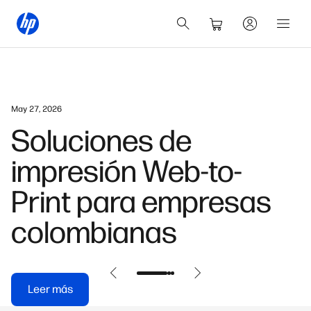
July 7, 2026
10 características que
hacen más inteligente
un portátil moderno
para trabajar desde
cualquier lugar
Leer más