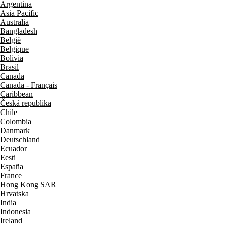
Argentina
Asia Pacific
Australia
Bangladesh
België
Belgique
Bolivia
Brasil
Canada
Canada - Français
Caribbean
Česká republika
Chile
Colombia
Danmark
Deutschland
Ecuador
Eesti
España
France
Hong Kong SAR
Hrvatska
India
Indonesia
Ireland