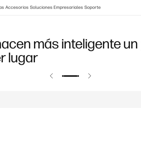
as
Accesorios
Soluciones Empresariales
Soporte
re para IA: NPU, TPU, G