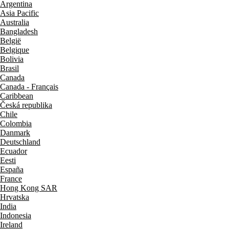
Argentina
Asia Pacific
Australia
Bangladesh
België
Belgique
Bolivia
Brasil
Canada
Canada - Français
Caribbean
Česká republika
Chile
Colombia
Danmark
Deutschland
Ecuador
Eesti
España
France
Hong Kong SAR
Hrvatska
India
Indonesia
Ireland