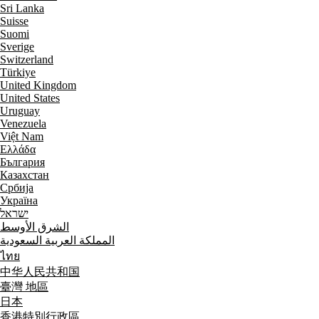
Sri Lanka
Suisse
Suomi
Sverige
Switzerland
Türkiye
United Kingdom
United States
Uruguay
Venezuela
Việt Nam
Ελλάδα
България
Казахстан
Србија
Україна
ישראל
الشرق الأوسط
المملكة العربية السعودية
ไทย
中华人民共和国
臺灣 地區
日本
香港特別行政區