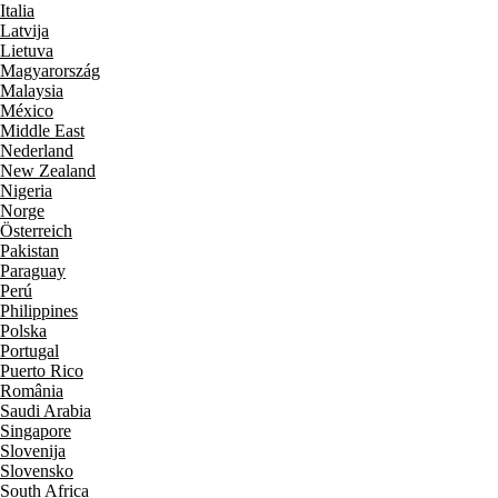
Italia
Latvija
Lietuva
Magyarország
Malaysia
México
Middle East
Nederland
New Zealand
Nigeria
Norge
Österreich
Pakistan
Paraguay
Perú
Philippines
Polska
Portugal
Puerto Rico
România
Saudi Arabia
Singapore
Slovenija
Slovensko
South Africa