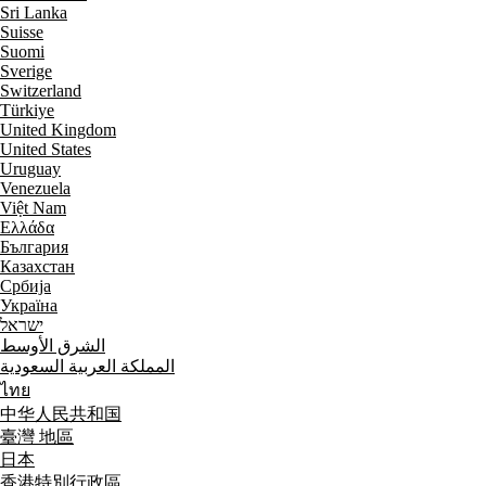
Sri Lanka
Suisse
Suomi
Sverige
Switzerland
Türkiye
United Kingdom
United States
Uruguay
Venezuela
Việt Nam
Ελλάδα
България
Казахстан
Србија
Україна
ישראל
الشرق الأوسط
المملكة العربية السعودية
ไทย
中华人民共和国
臺灣 地區
日本
香港特別行政區