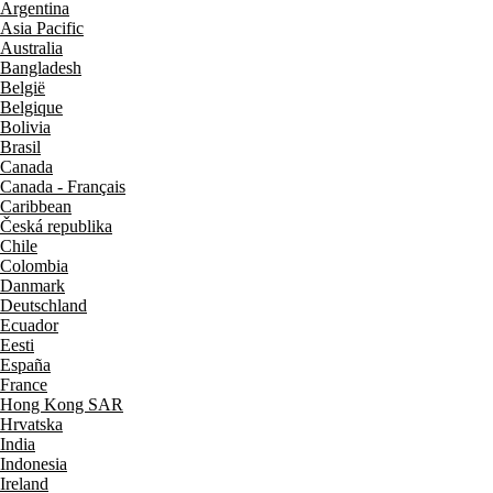
Argentina
Asia Pacific
Australia
Bangladesh
België
Belgique
Bolivia
Brasil
Canada
Canada - Français
Caribbean
Česká republika
Chile
Colombia
Danmark
Deutschland
Ecuador
Eesti
España
France
Hong Kong SAR
Hrvatska
India
Indonesia
Ireland