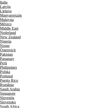
Italia
Latvija
Lietuva
Magyarország
Malaysia
México
Middle East
Nederland
New Zealand
Nigeria
Norge
Österreich
Pakistan
Paraguay
Perú
Philippines
Polska
Portugal
Puerto Rico
România
Saudi Arabia
Singapore
Slovenija
Slovensko
South Africa